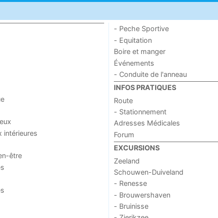
- Peche Sportive
- Equitation
Boire et manger
Événements
- Conduite de l'anneau
INFOS PRATIQUES
ue
Route
- Stationnement
jeux
Adresses Médicales
x intérieures
Forum
EXCURSIONS
en-être
Zeeland
es
Schouwen-Duiveland
- Renesse
es
- Brouwershaven
- Bruinisse
- Zierikzee