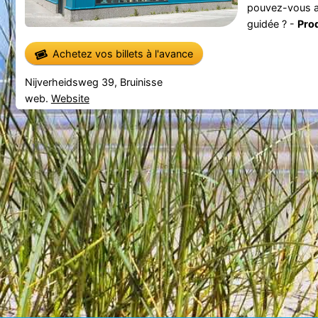
pouvez-vous at
guidée ? -
Prod
Achetez vos billets à l'avance
Nijverheidsweg 39, Bruinisse
web.
Website