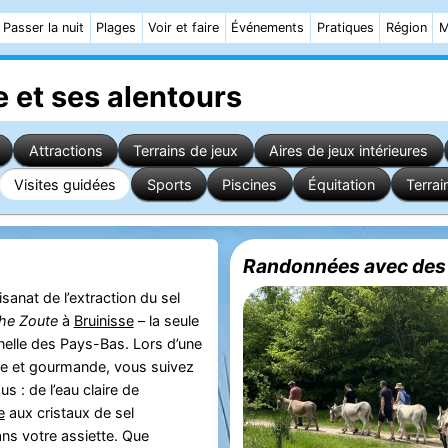
Passer la nuit
Plages
Voir et faire
Événements
Pratiques
Région
M
e
et ses alentours
Attractions
Terrains de jeux
Aires de jeux intérieures
Visites guidées
Sports
Piscines
Équitation
Terrai
Randonnées avec des
isanat de l’extraction du sel
he Zoute
à
Bruinisse
– la seule
nnelle des Pays-Bas. Lors d’une
ive et gourmande, vous suivez
us : de l’eau claire de
e
aux cristaux de sel
ans votre assiette. Que