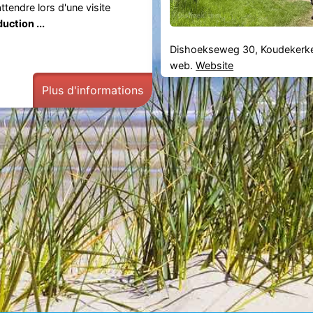
tendre lors d'une visite
uction ...
Dishoekseweg 30, Koudekerk
web.
Website
Plus d'informations