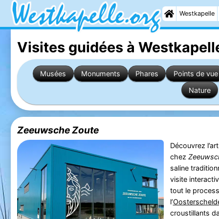
Westkapelle
Visites guidées à Westkapell
Musées
Monuments
Phares
Points de vue
Nature
Zeeuwsche Zoute
Découvrez l’art
chez
Zeeuwsc
saline traditio
visite interact
tout le process
l’
Oosterscheld
croustillants d