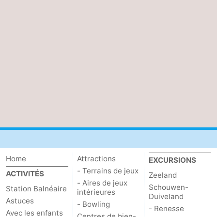
Kop
-
van
Veere
-
Schouwen
Nature
-
Oranjezon
Oostkapelle
-
Nature
-
de
Domburg
-
Mantelingen
Zoutelande
-
Home
Attractions
EXCURSIONS
Nature
-
- Terrains de jeux
ACTIVITÉS
Zeeland
- Aires de jeux
Schouwen-
Station Balnéaire
Walcherse
Dishoek
-
intérieures
Duiveland
Astuces
- Bowling
- Renesse
Avec les enfants
bos
Vlissingen
-
Centres de bien-