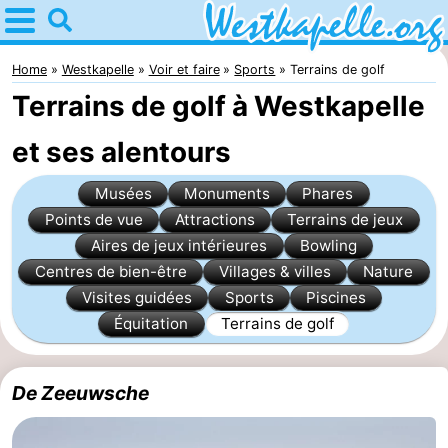
Home
Westkapelle
Home
Westkapelle
Voir et faire
Sports
Terrains de golf
Terrains de golf à Westkapelle
Astuces
et ses alentours
Avec
Musées
Monuments
Phares
les
Passer
Points de vue
Attractions
Terrains de jeux
Aires de jeux intérieures
Bowling
enfants
la
Appartements
Centres de bien-être
Villages & villes
Nature
nuit
-
Visites guidées
Sports
Piscines
Équitation
Terrains de golf
Duinweg
-
Résidence
Campings
De Zeeuwsche
Wijngaerde
Chaumières