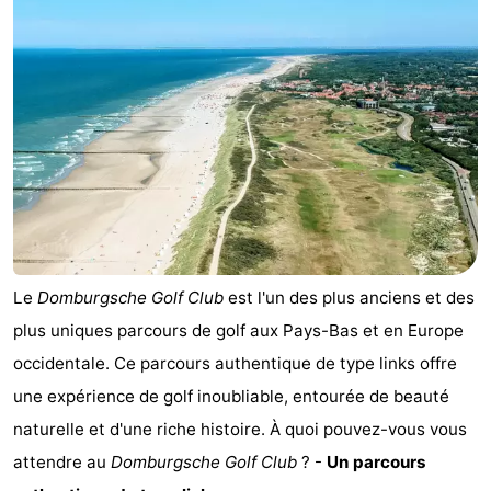
de
Peche
-
golf
Sportive
Equitation
Boire
et
Événements
manger
Conduite
de
Pratiques
l'anneau
Forum
Le
Domburgsche Golf Club
est l'un des plus anciens et des
Route
plus uniques parcours de golf aux Pays-Bas et en Europe
occidentale. Ce parcours authentique de type links offre
-
une expérience de golf inoubliable, entourée de beauté
Stationnement
Adresses
naturelle et d'une riche histoire. À quoi pouvez-vous vous
attendre au
Domburgsche Golf Club
? -
Un parcours
Médicales
Région