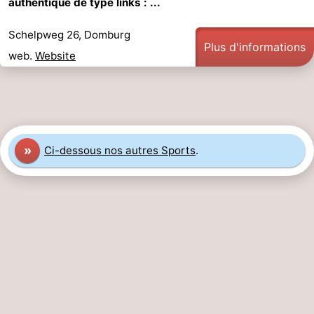
authentique de type links : ...
Zeeland
Schelpweg 26, Domburg
Plus d'informations
Schouwen-
web.
Website
Duiveland
-
Renesse
-
Brouwershaven
-
»
Ci-dessous nos autres Sports
.
Bruinisse
-
Zierikzee
-
Nature
-
Oosterschelde
Burgh
-
Haamstede
Nature
Walcheren