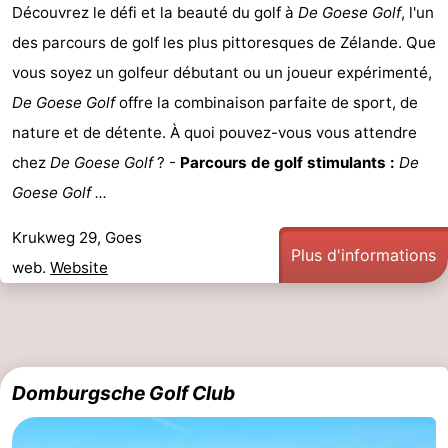
Découvrez le défi et la beauté du golf à
De Goese Golf
, l'un
jeux
de
Villages
des parcours de golf les plus pittoresques de Zélande. Que
vous soyez un golfeur débutant ou un joueur expérimenté,
intérieures
bien-
&
Nature
De Goese Golf
offre la combinaison parfaite de sport, de
être
villes
Visites
nature et de détente. À quoi pouvez-vous vous attendre
chez
De Goese Golf
? -
Parcours de golf stimulants :
De
guidées
Sports
Goese Golf ...
-
Krukweg 29, Goes
Piscines
-
Plus d'informations
web.
Website
Faire
-
du
Randonnée
-
vélo
Équitation
-
Domburgsche Golf Club
Terrains
-