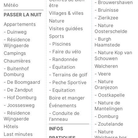
- Brouwershaven
Météo
être
- Bruinisse
Middelburg
Zeeuws-
Villages & villes
PASSER LA NUIT
- Zierikzee
Nature
Appartements
Vlaanderen
-
- Nature
Visites guidées
Oosterschelde
- Duinweg
Sports
- Burgh
Nieuwvliet
-
- Résidence
- Piscines
Haamstede
Wijngaerde
- Faire du vélo
- Nature Kop van
Sluis
-
Campings
Schouwen
- Randonnée
Chaumières
Walcheren
Cadzand
-
- Équitation
- Buitenhof
- Veere
Domburg
- Terrains de golf
Nature
Météo
- Nature
- De Boomgaard
- Peche Sportive
Oranjezon
- De Zandput
- Equitation
Het
Contact
- Oostkapelle
- Hof Domburg
Boire et manger
- Nature de
- Joossesweg
Événements
Zwin
Mantelingen
- Résidence
- Conduite de
- Domburg
Wijngaerde
l'anneau
- Zoutelande
Hôtels
INFOS
- Nature
Last minutes
Walcherse bos
PRATIQUES