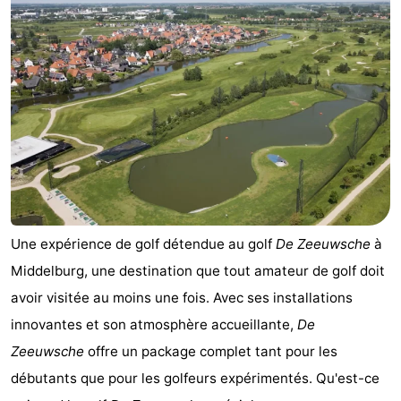
-
Buitenhof
-
Domburg
De
-
Boomgaard
De
-
Zandput
Hof
-
Domburg
Joossesweg
-
Une expérience de golf détendue au golf
De Zeeuwsche
à
Résidence
Hôtels
Middelburg, une destination que tout amateur de golf doit
avoir visitée au moins une fois. Avec ses installations
Wijngaerde
Last
innovantes et son atmosphère accueillante,
De
minutes
Plages
Zeeuwsche
offre un package complet tant pour les
débutants que pour les golfeurs expérimentés. Qu'est-ce
Voir