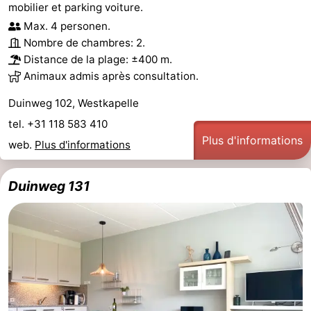
mobilier et parking voiture.
et
Lieux
Max. 4 personen.
Nombre de chambres: 2.
faire
d'intérêt
-
Distance de la plage: ±400 m.
Animaux admis après consultation.
Musées
-
Duinweg 102, Westkapelle
Monuments
-
tel. +31 118 583 410
Plus d'informations
Phares
-
web.
Plus d'informations
Points
Attractions
Duinweg 131
de
-
vue
Terrains
-
de
Aires
-
jeux
de
Bowling
Centres