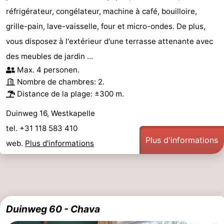
réfrigérateur, congélateur, machine à café, bouilloire,
Middelburg
Zeeuws-
grille-pain, lave-vaisselle, four et micro-ondes. De plus,
Vlaanderen
-
vous disposez à l'extérieur d'une terrasse attenante avec
des meubles de jardin ...
Nieuwvliet
-
Max. 4 personen.
Nombre de chambres: 2.
Sluis
-
Distance de la plage: ±300 m.
Cadzand
-
Duinweg 16, Westkapelle
tel. +31 118 583 410
Nature
Météo
Plus d'informations
web.
Plus d'informations
Het
Contact
Zwin
Duinweg 60 - Chava