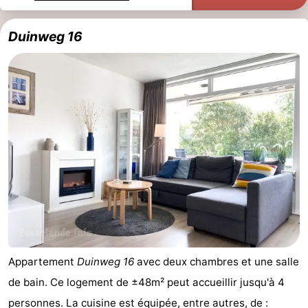
Kop
-
Duinweg 16
van
Veere
-
Schouwen
Nature
-
Oranjezon
Oostkapelle
-
Nature
-
de
Domburg
-
Mantelingen
Zoutelande
-
Nature
-
Appartement
Duinweg 16
avec deux chambres et une salle
Walcherse
Dishoek
-
de bain. Ce logement de ±48m² peut accueillir jusqu'à 4
bos
Vlissingen
-
personnes. La cuisine est équipée, entre autres, de :