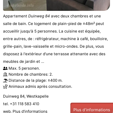
Zeeland
Appartement
Duinweg 84
avec deux chambres et une
Schouwen-
salle de bain. Ce logement de plain-pied de ±48m² peut
Duiveland
-
accueillir jusqu'à 5 personnes. La cuisine est équipée,
entre autres, de : réfrigérateur, machine à café, bouilloire,
Renesse
-
grille-pain, lave-vaisselle et micro-ondes. De plus, vous
Brouwershaven
-
disposez à l'extérieur d'une terrasse attenante avec des
meubles de jardin et ...
Bruinisse
-
Max. 5 personen.
Nombre de chambres: 2.
Zierikzee
-
Distance de la plage: ±400 m.
Animaux admis après consultation.
Nature
-
Duinweg 84, Westkapelle
Oosterschelde
Burgh
-
tel. +31 118 583 410
Plus d'informations
Haamstede
Nature
Walcheren
web.
Plus d'informations