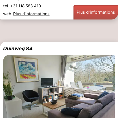
tel. +31 118 583 410
de
Peche
-
Plus d'informations
web.
Plus d'informations
golf
Sportive
Equitation
Boire
et
Événements
manger
Conduite
Duinweg 84
de
Pratiques
l'anneau
Forum
Route
-
Stationnement
Adresses
Médicales
Région