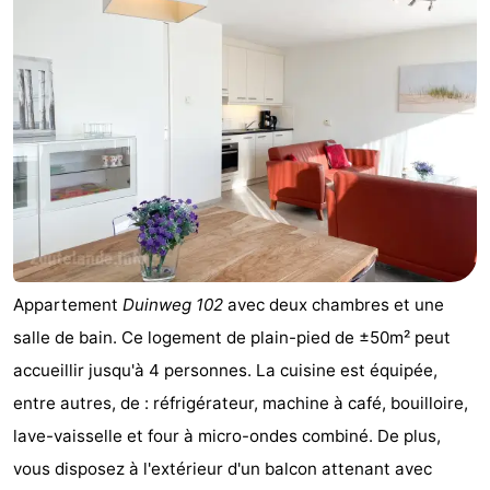
-
Buitenhof
-
Domburg
De
-
Boomgaard
De
-
Zandput
Hof
-
Domburg
Joossesweg
-
Appartement
Duinweg 102
avec deux chambres et une
Résidence
Hôtels
salle de bain. Ce logement de plain-pied de ±50m² peut
accueillir jusqu'à 4 personnes. La cuisine est équipée,
Wijngaerde
Last
entre autres, de : réfrigérateur, machine à café, bouilloire,
minutes
Plages
lave-vaisselle et four à micro-ondes combiné. De plus,
vous disposez à l'extérieur d'un balcon attenant avec
Voir