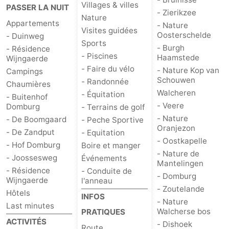
Villages & villes
PASSER LA NUIT
- Zierikzee
Nature
Appartements
- Nature
Visites guidées
Oosterschelde
- Duinweg
Sports
- Burgh
- Résidence
- Piscines
Haamstede
Wijngaerde
- Faire du vélo
- Nature Kop van
Campings
Schouwen
- Randonnée
Chaumières
Walcheren
- Équitation
- Buitenhof
- Veere
Domburg
- Terrains de golf
- Nature
- De Boomgaard
- Peche Sportive
Oranjezon
- De Zandput
- Equitation
- Oostkapelle
- Hof Domburg
Boire et manger
- Nature de
- Joossesweg
Événements
Mantelingen
- Résidence
- Conduite de
- Domburg
Wijngaerde
l'anneau
- Zoutelande
Hôtels
INFOS
- Nature
Last minutes
Walcherse bos
PRATIQUES
ACTIVITÉS
- Dishoek
Route