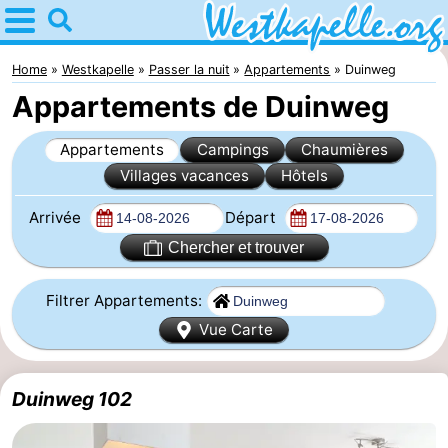
Home
Westkapelle
Home
Westkapelle
Passer la nuit
Appartements
Duinweg
Appartements de Duinweg
Astuces
Appartements
Campings
Chaumières
Avec
Villages vacances
Hôtels
les
Passer
Arrivée
Départ
enfants
la
Appartements
Chercher et trouver
nuit
-
Filtrer Appartements:
Vue Carte
Duinweg
-
Résidence
Campings
Duinweg 102
Wijngaerde
Chaumières