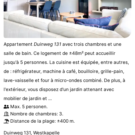
jeux
de
Villages
intérieures
bien-
&
Nature
être
villes
Visites
Appartement
Duinweg 131
avec trois chambres et une
guidées
Sports
salle de bain. Ce logement de ±48m² peut accueillir
jusqu'à 5 personnes. La cuisine est équipée, entre autres,
-
de : réfrigérateur, machine à café, bouilloire, grille-pain,
Piscines
-
lave-vaisselle et four à micro-ondes combiné. De plus, à
l'extérieur, vous disposez d'un jardin attenant avec
Faire
-
mobilier de jardin et ...
du
Randonnée
-
Max. 5 personen.
Nombre de chambres: 3.
vélo
Équitation
-
Distance de la plage: ±400 m.
Terrains
-
Duinweg 131, Westkapelle