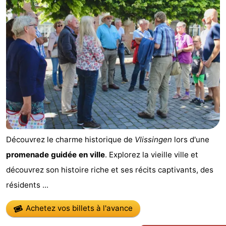
-
Buitenhof
-
Domburg
De
-
Boomgaard
De
-
Zandput
Hof
-
Domburg
Joossesweg
-
Découvrez le charme historique de
Vlissingen
lors d'une
Résidence
Hôtels
promenade guidée en ville
. Explorez la vieille ville et
découvrez son histoire riche et ses récits captivants, des
Wijngaerde
Last
résidents ...
minutes
Plages
Achetez vos billets à l'avance
Voir