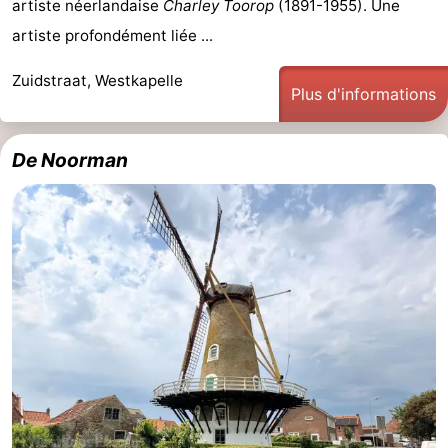
artiste néerlandaise
Charley Toorop
(1891-1955). Une
artiste profondément liée ...
Middelburg
Zeeuws-
Zuidstraat, Westkapelle
Vlaanderen
-
Plus d'informations
Nieuwvliet
-
De Noorman
Sluis
-
Cadzand
-
Nature
Météo
Het
Contact
Zwin