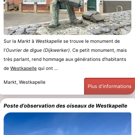
de
Peche
-
golf
Sportive
Equitation
Boire
et
Événements
Sur la
Markt
à
Westkapelle
se trouve le monument de
manger
Conduite
l’
Ouvrier de digue (Dijkwerker)
. Ce petit monument, mais
très parlant, rend hommage aux générations d’habitants
de
Pratiques
de
Westkapelle
qui ont ...
l'anneau
Forum
Markt, Westkapelle
Plus d'informations
Route
-
Poste d’observation des oiseaux de Westkapelle
Stationnement
Adresses
Médicales
Région