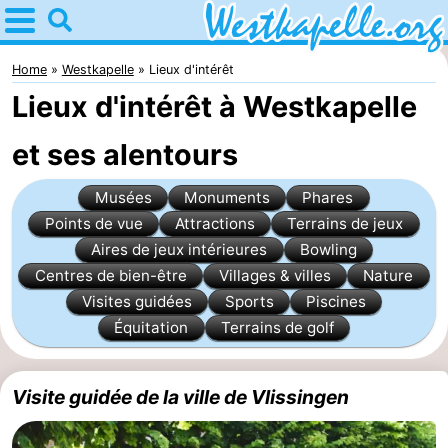
Home
Westkapelle
Home
Westkapelle
Lieux d'intérêt
Lieux d'intérêt à Westkapelle
Astuces
et ses alentours
Avec
Musées
Monuments
Phares
les
Passer
Points de vue
Attractions
Terrains de jeux
enfants
la
Appartements
Aires de jeux intérieures
Bowling
Centres de bien-être
Villages & villes
Nature
nuit
-
Visites guidées
Sports
Piscines
Équitation
Terrains de golf
Duinweg
-
Résidence
Campings
Visite guidée de la ville de Vlissingen
Wijngaerde
Chaumières