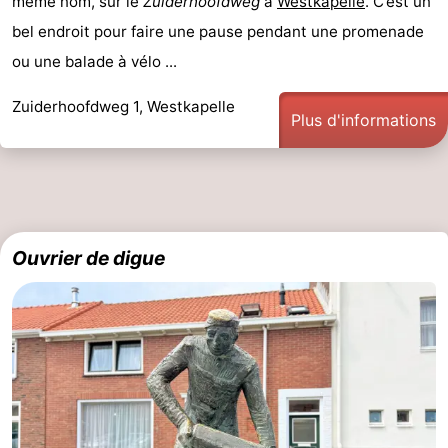
même nom, sur le
Zuiderhoofdweg
à
Westkapelle
. C’est un
jeux
de
Villages
bel endroit pour faire une pause pendant une promenade
ou une balade à vélo ...
intérieures
bien-
&
Nature
Zuiderhoofdweg 1, Westkapelle
être
villes
Visites
Plus d'informations
guidées
Sports
-
Piscines
-
Ouvrier de digue
Faire
-
du
Randonnée
-
vélo
Équitation
-
Terrains
-