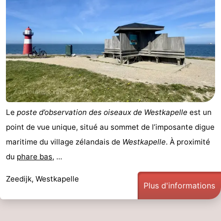
Zeeland
Schouwen-
Duiveland
-
Renesse
-
Brouwershaven
-
Le
poste d’observation des oiseaux de Westkapelle
est un
Bruinisse
-
point de vue unique, situé au sommet de l’imposante digue
maritime du village zélandais de
Westkapelle
. À proximité
Zierikzee
-
du
phare bas
, ...
Nature
-
Zeedijk, Westkapelle
Plus d'informations
Oosterschelde
Burgh
-
Haamstede
Nature
Walcheren