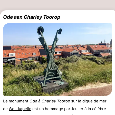
Kop
-
Ode aan Charley Toorop
van
Veere
-
Schouwen
Nature
-
Oranjezon
Oostkapelle
-
Nature
-
de
Domburg
-
Mantelingen
Zoutelande
-
Nature
-
Le monument
Ode à Charley Toorop
sur la digue de mer
Walcherse
Dishoek
-
de
Westkapelle
est un hommage particulier à la célèbre
bos
Vlissingen
-