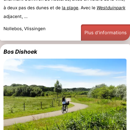
à deux pas des dunes et de
la plage
. Avec le
Westduinpark
Middelburg
Zeeuws-
adjacent, ...
Vlaanderen
-
Nollebos, Vlissingen
Plus d'informations
Nieuwvliet
-
Sluis
-
Bos Dishoek
Cadzand
-
Nature
Météo
Het
Contact
Zwin