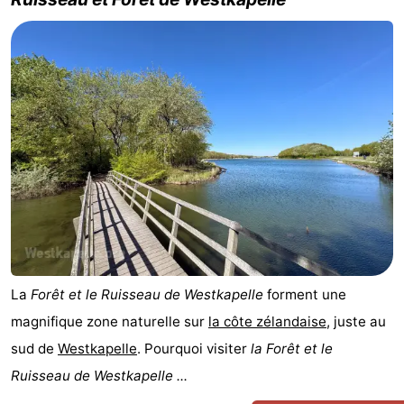
-
Buitenhof
-
Domburg
De
-
Boomgaard
De
-
Zandput
Hof
-
Domburg
Joossesweg
-
Résidence
Hôtels
La
Forêt et le Ruisseau de Westkapelle
forment une
Wijngaerde
Last
magnifique zone naturelle sur
la côte zélandaise
, juste au
minutes
Plages
sud de
Westkapelle
. Pourquoi visiter
la Forêt et le
Ruisseau de Westkapelle ...
Voir