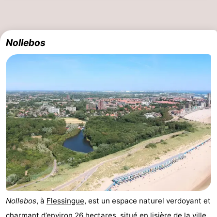
Kop
-
van
Veere
-
Nollebos
Schouwen
Nature
-
Oranjezon
Oostkapelle
-
Nature
-
de
Domburg
-
Mantelingen
Zoutelande
-
Nature
-
Walcherse
Dishoek
-
Nollebos
, à
Flessingue
, est un espace naturel verdoyant et
bos
Vlissingen
-
charmant d’environ 26 hectares, situé en lisière de la ville,