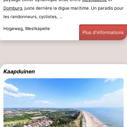
jeux
de
Villages
Domburg
, juste derrière la digue maritime. Un paradis pour
les randonneurs, cyclistes, ...
intérieures
bien-
&
Nature
Hogeweg, Westkapelle
Plus d'informations
être
villes
Visites
guidées
Sports
-
Kaapduinen
Piscines
-
Faire
-
du
Randonnée
-
vélo
Équitation
-
Terrains
-