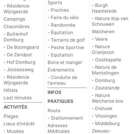
Sports
- Burgh
- Résidence
- Piscines
Haamstede
Wijngaerde
- Faire du vélo
- Nature Kop van
Campings
Schouwen
- Randonnée
Chaumières
Walcheren
- Équitation
- Buitenhof
- Veere
Domburg
- Terrains de golf
- Nature
- De Boomgaard
- Peche Sportive
Oranjezon
- De Zandput
- Equitation
- Oostkapelle
- Hof Domburg
Boire et manger
- Nature de
- Joossesweg
Événements
Mantelingen
- Résidence
- Conduite de
- Domburg
Wijngaerde
l'anneau
- Zoutelande
Hôtels
INFOS
- Nature
Last minutes
Walcherse bos
PRATIQUES
ACTIVITÉS
- Dishoek
Route
- Vlissingen
Plages
- Stationnement
- Middelburg
Lieux d'intérêt
Adresses
Zeeuws-
- Musées
Médicales