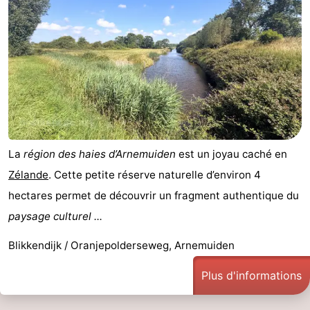
Zeeland
Schouwen-
Duiveland
-
Renesse
-
Brouwershaven
-
La
région des haies d’Arnemuiden
est un joyau caché en
Zélande
. Cette petite réserve naturelle d’environ 4
Bruinisse
-
hectares permet de découvrir un fragment authentique du
Zierikzee
-
paysage culturel ...
Nature
-
Blikkendijk / Oranjepolderseweg, Arnemuiden
Oosterschelde
Burgh
-
Plus d'informations
Haamstede
Nature
Walcheren