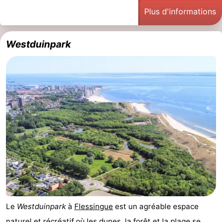
Plus d'informations
Westduinpark
Le
Westduinpark
à
Flessingue
est un agréable espace
naturel et récréatif où les dunes, la forêt et la
plage
se