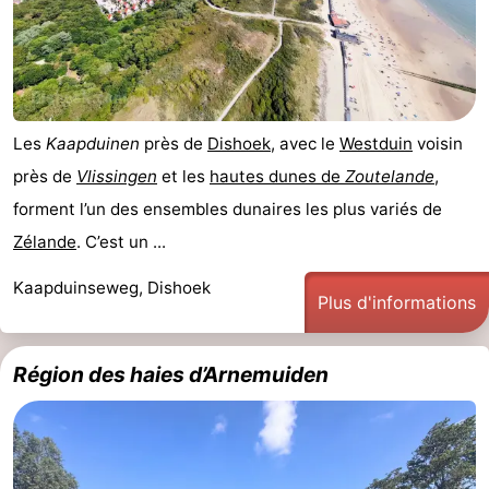
de
Peche
-
golf
Sportive
Equitation
Boire
et
Événements
Les
Kaapduinen
près de
Dishoek
, avec le
Westduin
voisin
près de
Vlissingen
et les
hautes dunes de
Zoutelande
,
manger
Conduite
forment l’un des ensembles dunaires les plus variés de
de
Pratiques
Zélande
. C’est un ...
l'anneau
Forum
Kaapduinseweg, Dishoek
Plus d'informations
Route
Région des haies d’Arnemuiden
-
Stationnement
Adresses
Médicales
Région