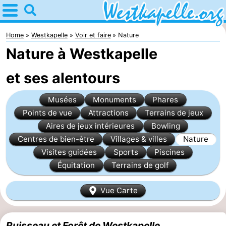
Home
Westkapelle
Home
Westkapelle
Voir et faire
Nature
Nature à Westkapelle
Astuces
et ses alentours
Avec
Musées
Monuments
Phares
les
Passer
Points de vue
Attractions
Terrains de jeux
enfants
la
Appartements
Aires de jeux intérieures
Bowling
Centres de bien-être
Villages & villes
Nature
nuit
-
Visites guidées
Sports
Piscines
Équitation
Terrains de golf
Duinweg
-
Vue Carte
Résidence
Campings
Wijngaerde
Chaumières
Ruisseau et Forêt de Westkapelle