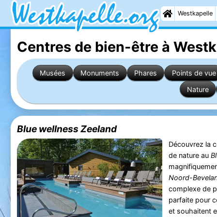
Westkapelle
Centres de bien-être à Westk
Musées
Monuments
Phares
Points de vue
Nature
Blue wellness Zeeland
Découvrez la c
de nature au
B
magnifiquement
Noord-Bevela
complexe de pr
parfaite pour c
et souhaitent e