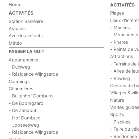
Home
ACTIVITÉS
Plages
ACTIVITÉS
Lieux d'intérêt
Station Balnéaire
- Musées
Astuces
- Monuments
Avec les enfants
- Phares
Météo
- Points de v
PASSER LA NUIT
Attractions
Appartements
- Terrains de 
- Duinweg
- Aires de jeu
- Résidence Wijngaerde
- Bowling
Campings
Centres de bi
Chaumières
Villages & vill
- Buitenhof Domburg
Nature
- De Boomgaard
Visites guidé
- De Zandput
Sports
- Hof Domburg
- Piscines
- Joossesweg
- Faire du vél
- Résidence Wijngaerde
- Randonnée