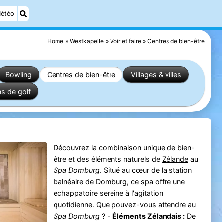
étéo
Home
Westkapelle
Voir et faire
Centres de bien-être
Bowling
Centres de bien-être
Villages & villes
ns de golf
Découvrez la combinaison unique de bien-
être et des éléments naturels de
Zélande
au
Spa Domburg
. Situé au cœur de la station
balnéaire de
Domburg
, ce spa offre une
échappatoire sereine à l'agitation
quotidienne. Que pouvez-vous attendre au
Spa Domburg
? -
Éléments Zélandais :
De