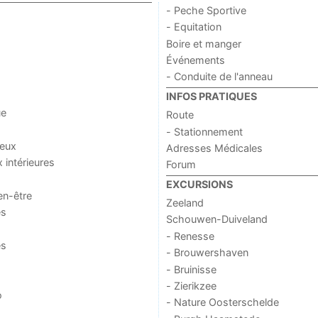
- Peche Sportive
- Equitation
Boire et manger
Événements
- Conduite de l'anneau
INFOS PRATIQUES
ue
Route
- Stationnement
jeux
Adresses Médicales
x intérieures
Forum
EXCURSIONS
en-être
Zeeland
es
Schouwen-Duiveland
- Renesse
es
- Brouwershaven
- Bruinisse
- Zierikzee
o
- Nature Oosterschelde