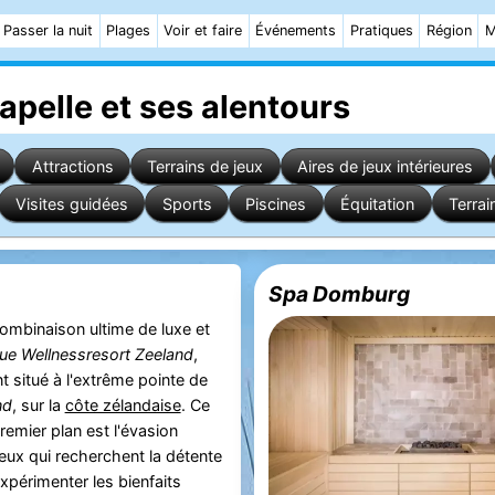
Passer la nuit
Plages
Voir et faire
Événements
Pratiques
Région
M
apelle
et ses alentours
Attractions
Terrains de jeux
Aires de jeux intérieures
Visites guidées
Sports
Piscines
Équitation
Terrai
Spa Domburg
ombinaison ultime de luxe et
lue Wellnessresort Zeeland
,
 situé à l'extrême pointe de
nd
, sur la
côte zélandaise
. Ce
emier plan est l'évasion
eux qui recherchent la détente
xpérimenter les bienfaits