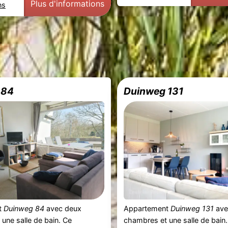
Plus d'informations
ns
 84
Duinweg 131
t
Duinweg 84
avec deux
Appartement
Duinweg 131
ave
une salle de bain. Ce
chambres et une salle de bain