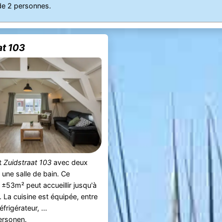
de 2 personnes.
at 103
t
Zuidstraat 103
avec deux
une salle de bain. Ce
±53m² peut accueillir jusqu'à
 La cuisine est équipée, entre
éfrigérateur, ...
ersonen.