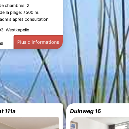
e chambres: 2.
de la plage: ±500 m.
admis après consultation.
03, Westkapelle
Plus d'informations
ns
t 111a
Duinweg 16