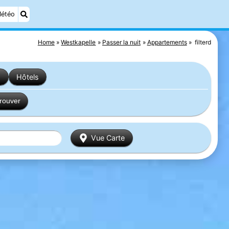
étéo
Home
Westkapelle
Passer la nuit
Appartements
filterd
s
Hôtels
trouver
Vue Carte