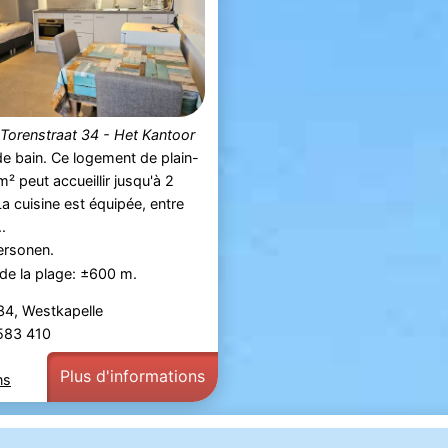
Torenstraat 34 - Het Kantoor
 de bain. Ce logement de plain-
² peut accueillir jusqu'à 2
a cuisine est équipée, entre
..
ersonen.
de la plage: ±600 m.
34, Westkapelle
 583 410
Plus d'informations
ns