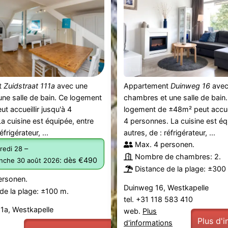
t
Zuidstraat 111a
avec une
Appartement
Duinweg 16
avec
ne salle de bain. Ce logement
chambres et une salle de bain
t accueillir jusqu'à 4
logement de ±48m² peut accuei
a cuisine est équipée, entre
4 personnes. La cuisine est éq
éfrigérateur, ...
autres, de : réfrigérateur, ...
Max. 4 personen.
–
redi 28
Nombre de chambres: 2.
:
dès €490
nche 30 août 2026
Distance de la plage: ±300
ersonen.
Duinweg 16, Westkapelle
de la plage: ±100 m.
tel. +31 118 583 410
11a, Westkapelle
web.
Plus
Plus d'
d'informations