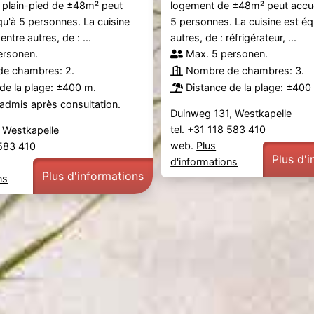
 plain-pied de ±48m² peut
logement de ±48m² peut accuei
squ'à 5 personnes. La cuisine
5 personnes. La cuisine est éq
entre autres, de : ...
autres, de : réfrigérateur, ...
ersonen.
Max. 5 personen.
e chambres: 2.
Nombre de chambres: 3.
de la plage: ±400 m.
Distance de la plage: ±400
admis après consultation.
Duinweg 131, Westkapelle
tel. +31 118 583 410
 Westkapelle
web.
Plus
 583 410
Plus d'
d'informations
Plus d'informations
ns