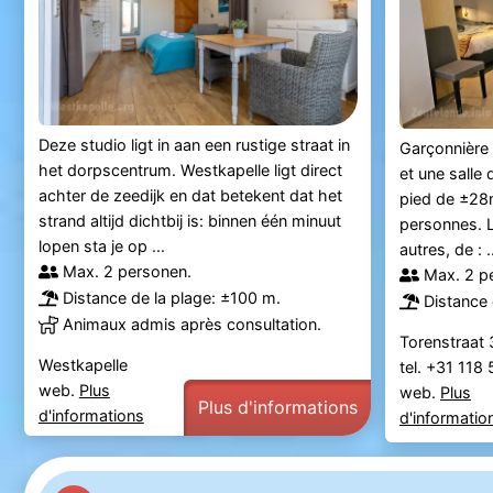
Deze studio ligt in aan een rustige straat in
Garçonnière
het dorpscentrum. Westkapelle ligt direct
et une salle
achter de zeedijk en dat betekent dat het
pied de ±28m
strand altijd dichtbij is: binnen één minuut
personnes. L
lopen sta je op ...
autres, de : .
Max. 2 personen.
Max. 2 p
Distance de la plage: ±100 m.
Distance 
Animaux admis après consultation.
Torenstraat 
Westkapelle
tel. +31 118
web.
Plus
web.
Plus
Plus d'informations
d'informations
d'informatio