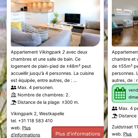
Appartement
Vikingpark 2
avec deux
Appartemen
chambres et une salle de bain. Ce
chambre et u
logement de plain-pied de ±48m² peut
de ±55m² peu
accueillir jusqu'à 4 personnes. La cuisine
personnes. L
est équipée, entre autres, de : ...
autres, de : r
Max. 4 personen.
vend
Nombre de chambres: 2.
dima
Distance de la plage: ±300 m.
Max. 4 p
Vikingpark 2, Westkapelle
Distance 
tel. +31 118 583 410
Zuidstraat 1
web.
Plus
Plus d'informations
web.
Plus
d'informations