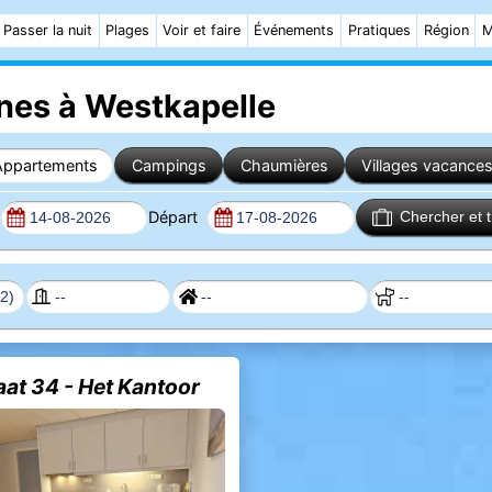
Passer la nuit
Plages
Voir et faire
Événements
Pratiques
Région
M
nes à Westkapelle
Appartements
Campings
Chaumières
Villages vacance
Départ
Chercher et 
aat 34 - Het Kantoor