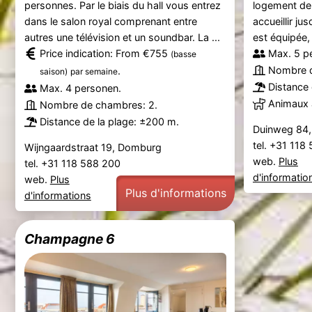
personnes. Par le biais du hall vous entrez
logement de
dans le salon royal comprenant entre
accueillir ju
autres une télévision et un soundbar. La ...
est équipée, 
Price indication: From €755
Max. 5 p
(basse
Nombre d
.
saison)
par semaine
Distance 
Max. 4 personen.
Animaux 
Nombre de chambres: 2.
Distance de la plage: ±200 m.
Duinweg 84,
tel. +31 118
Wijngaardstraat 19, Domburg
web.
Plus
tel. +31 118 588 200
d'informatio
web.
Plus
Plus d'informations
d'informations
Champagne 6