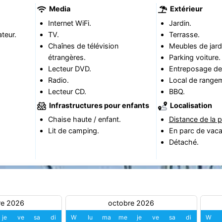
Media
Extérieur
Internet WiFi.
Jardin.
teur.
TV.
Terrasse.
Chaînes de télévision
Meubles de jard
étrangères.
Parking voiture.
Lecteur DVD.
Entreposage de 
Radio.
Local de range
Lecteur CD.
BBQ.
Infrastructures pour enfants
Localisation
Chaise haute / enfant.
Distance de la p
Lit de camping.
En parc de vac
Détaché.
re 2026
octobre 2026
je
ve
sa
di
W
lu
ma
me
je
ve
sa
di
W