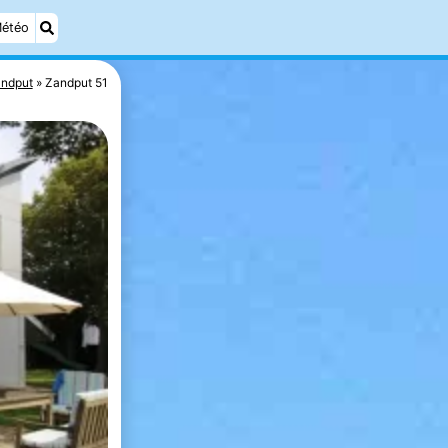
étéo
ndput
Zandput 51