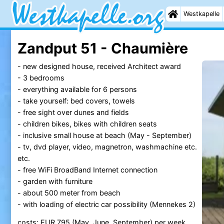
Westkapelle
Zandput 51 - Chaumière
- new designed house, received Architect award
- 3 bedrooms
- everything available for 6 persons
- take yourself: bed covers, towels
- free sight over dunes and fields
- children bikes, bikes with children seats
- inclusive small house at beach (May - September)
- tv, dvd player, video, magnetron, washmachine etc.
etc.
- free WiFi BroadBand Internet connection
- garden with furniture
- about 500 meter from beach
- with loading of electric car possibility (Mennekes 2)
costs: EUR 795 (May, June, September) per week