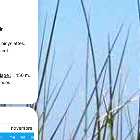
in.
bicyclettes.
ment.
lage :
±450 m.
ances.
novembre 2026
décembre 2026
lu
ma
me
je
ve
sa
di
W
lu
ma
me
je
ve
s