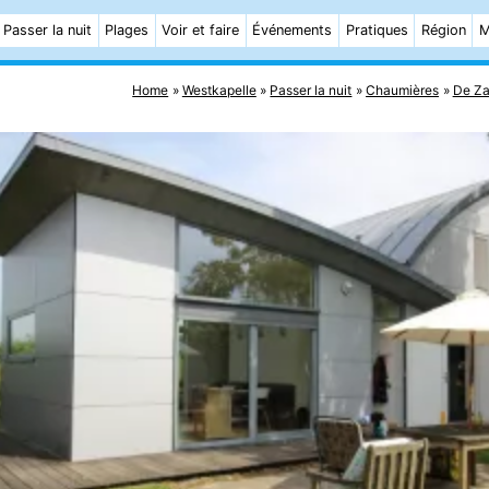
Passer la nuit
Plages
Voir et faire
Événements
Pratiques
Région
M
Home
Westkapelle
Passer la nuit
Chaumières
De Za