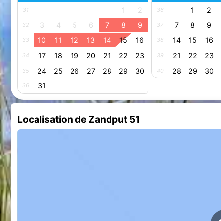
1
2
1
2
31
36
3
4
5
6
7
8
9
7
8
9
32
37
10
11
12
13
14
15
16
14
15
16
33
38
17
18
19
20
21
22
23
21
22
23
34
39
24
25
26
27
28
29
30
28
29
30
35
40
31
36
Localisation de Zandput 51