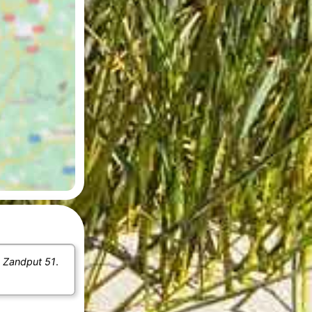
e
Zandput 51
.