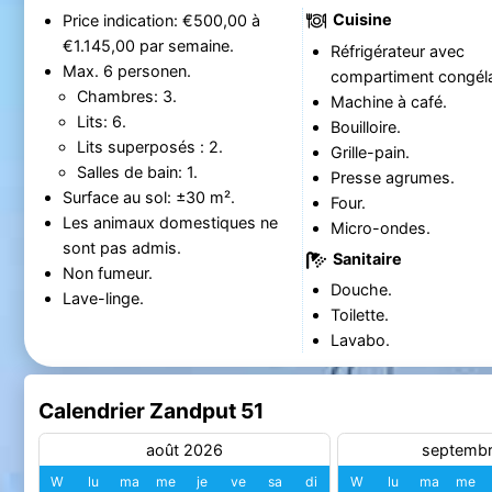
Cuisine
Price indication: €500,00 à
€1.145,00 par semaine.
Réfrigérateur avec
Max. 6 personen.
compartiment congéla
Chambres: 3.
Machine à café.
Lits: 6.
Bouilloire.
Lits superposés : 2.
Grille-pain.
Salles de bain: 1.
Presse agrumes.
Surface au sol: ±30 m².
Four.
Les animaux domestiques ne
Micro-ondes.
sont pas admis.
Sanitaire
Non fumeur.
Douche.
Lave-linge.
Toilette.
Lavabo.
Calendrier Zandput 51
août 2026
septemb
W
lu
ma
me
je
ve
sa
di
W
lu
ma
me