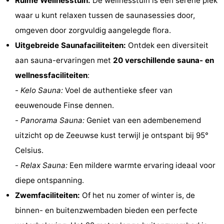
Ruime Wellnesstuin:
De wellnesstuin is een serene plek
&
Bezienswaardigheden
waar u kunt relaxen tussen de saunasessies door,
omgeven door zorgvuldig aangelegde flora.
doen
-
Uitgebreide Saunafaciliteiten:
Ontdek een diversiteit
Musea
-
aan sauna-ervaringen met
20 verschillende sauna- en
wellnessfaciliteiten
:
Monumenten
-
-
Kelo Sauna:
Voel de authentieke sfeer van
Vuurtorens
-
eeuwenoude Finse dennen.
-
Panorama Sauna:
Geniet van een adembenemend
Uitkijkpunten
Attracties
uitzicht op de Zeeuwse kust terwijl je ontspant bij 95°
-
Celsius.
-
Relax Sauna:
Een mildere warmte ervaring ideaal voor
Speeltuinen
-
diepe ontspanning.
Binnenspeeltuinen
-
Zwemfaciliteiten:
Of het nu zomer of winter is, de
binnen- en buitenzwembaden bieden een perfecte
Bowlen
Wellness