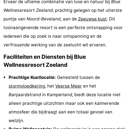
Ervaar de ultieme combinatie van luxe en natuur bij
Blue
Vakantiehuizen
Wellnessresort Zeeland
, prachtig gelegen op het uiterste
puntje van
Noord-Beveland
, aan de
Zeeuwse kust
. Dit
-
toonaangevende resort is een perfecte ontsnapping voor
Buitenhof
-
iedereen die op zoek is naar ontspanning en de
verfrissende werking van de zeelucht wil ervaren.
Domburg
De
-
Faciliteiten en Diensten bij Blue
Boomgaard
De
-
Wellnessresort Zeeland
Zandput
Hof
-
Prachtige Kustlocatie:
Genesteld tussen de
Domburg
Joossesweg
-
stormvloedkering
, het
Veerse Meer
en het
Banjaardstrand
in
Kamperland
, biedt deze locatie niet
Résidence
Last
alleen prachtige uitzichten maar ook een kalmerende
Wijngaerde
minutes
Strand
atmosfeer die bijdraagt aan een totaal gevoel van
welzijn.
Zien