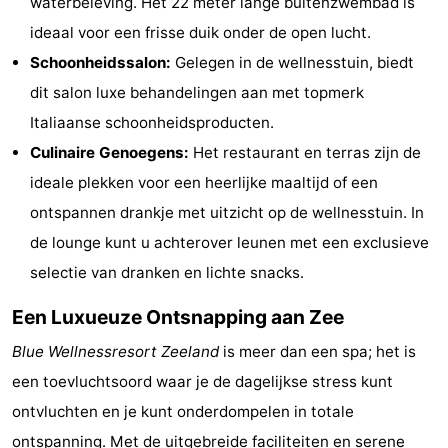
waterbeleving. Het 22 meter lange buitenzwembad is
centra
Dorpen
ideaal voor een frisse duik onder de open lucht.
Schoonheidssalon:
Gelegen in de wellnesstuin, biedt
&
Natuur
dit salon luxe behandelingen aan met topmerk
Steden
Rondleidingen
Italiaanse schoonheidsproducten.
Culinaire Genoegens:
Het restaurant en terras zijn de
Sporten
ideale plekken voor een heerlijke maaltijd of een
-
ontspannen drankje met uitzicht op de wellnesstuin. In
de lounge kunt u achterover leunen met een exclusieve
Zwembaden
-
selectie van dranken en lichte snacks.
Fietsen
-
Een Luxueuze Ontsnapping aan Zee
Wandelen
-
Blue Wellnessresort Zeeland
is meer dan een spa; het is
een toevluchtsoord waar je de dagelijkse stress kunt
Paardrijden
-
ontvluchten en je kunt onderdompelen in totale
Golfbanen
Eten
ontspanning. Met de uitgebreide faciliteiten en serene