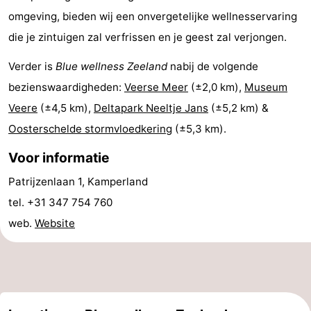
omgeving, bieden wij een onvergetelijke wellnesservaring
en
Evenementen
die je zintuigen zal verfrissen en je geest zal verjongen.
drinken
Ringrijden
Verder is
Blue wellness Zeeland
nabij de volgende
Praktisch
bezienswaardigheden:
Veerse Meer
(±2,0 km),
Museum
Veere
(±4,5 km),
Deltapark Neeltje Jans
(±5,2 km) &
Forum
Oosterschelde stormvloedkering
(±5,3 km).
Route
Voor informatie
-
Patrijzenlaan 1, Kamperland
tel. +31 347 754 760
Parkeren
Reisboekenwinkel
web.
Website
Nieuws
Medische
adressen
Regio