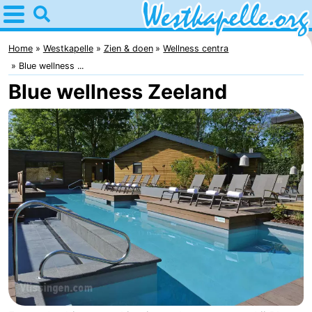
Home
Westkapelle
Home
Westkapelle
Zien & doen
Wellness centra
Blue wellness ...
Tips
Blue wellness Zeeland
Voor
kinderen
Overnachten
Appartementen
-
Duinweg
-
Résidence
Campings
Wijngaerde
Hotels