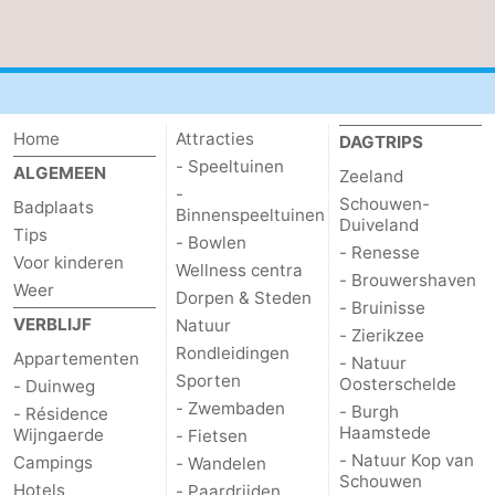
Middelburg
Zeeuws-
Vlaanderen
-
Home
Attracties
Nieuwvliet
-
DAGTRIPS
- Speeltuinen
ALGEMEEN
Zeeland
Sluis
-
-
Schouwen-
Badplaats
Binnenspeeltuinen
Duiveland
Tips
Cadzand
-
- Bowlen
- Renesse
Voor kinderen
Wellness centra
- Brouwershaven
Natuur
Weer
Weer
Dorpen & Steden
- Bruinisse
VERBLIJF
Natuur
- Zierikzee
Het
Contact
Rondleidingen
Appartementen
- Natuur
Sporten
Oosterschelde
- Duinweg
Zwin
- Zwembaden
- Burgh
- Résidence
Haamstede
Wijngaerde
- Fietsen
- Natuur Kop van
Campings
- Wandelen
Schouwen
Hotels
- Paardrijden