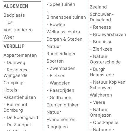
- Speeltuinen
ALGEMEEN
Zeeland
&
Bezienswaardigheden
-
Schouwen-
Badplaats
Binnenspeeltuinen
Duiveland
doen
-
Tips
- Bowlen
- Renesse
Voor kinderen
Wellness centra
Musea
-
- Brouwershaven
Weer
Dorpen & Steden
- Bruinisse
VERBLIJF
Natuur
Monumenten
-
- Zierikzee
Rondleidingen
Appartementen
- Natuur
Vuurtorens
-
Sporten
Oosterschelde
- Duinweg
- Zwembaden
- Burgh
- Résidence
Uitkijkpunten
Attracties
Haamstede
Wijngaerde
- Fietsen
- Natuur Kop van
Campings
- Wandelen
-
Schouwen
Hotels
- Paardrijden
Walcheren
Vakantiehuizen
- Golfbanen
Speeltuinen
-
- Veere
- Buitenhof
Eten en drinken
- Natuur
Domburg
Natuur
Binnenspeeltuinen
-
Oranjezon
- De Boomgaard
Evenementen
- Oostkapelle
- De Zandput
Bowlen
Wellness
Ringrijden
- Natuur de