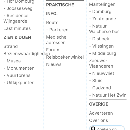
- Hof Domburg
Mantelingen
PRAKTISCHE
- Joossesweg
centra
Dorpen
- Domburg
INFO.
- Résidence
- Zoutelande
Wijngaerde
&
Natuur
Route
- Natuur
Last minutes
- Parkeren
Walcherse bos
Steden
Rondleidingen
Medische
ZIEN & DOEN
- Dishoek
adressen
- Vlissingen
Strand
Sporten
Forum
- Middelburg
Bezienswaardigheden
Reisboekenwinkel
-
Zeeuws-
- Musea
Nieuws
Vlaanderen
- Monumenten
- Nieuwvliet
Zwembaden
-
- Vuurtorens
- Sluis
- Uitkijkpunten
Fietsen
-
- Cadzand
- Natuur Het Zwin
Wandelen
-
OVERIGE
Paardrijden
-
Adverteren
Over ons
Golfbanen
Eten