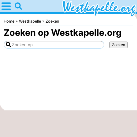
Home
Westkapelle
Home
Westkapelle
Zoeken
Zoeken op Westkapelle.org
Tips
Voor
kinderen
Overnachten
Appartementen
-
Duinweg
-
Résidence
Campings
Wijngaerde
Hotels