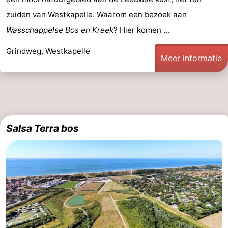
centra
Dorpen
zuiden van
Westkapelle
. Waarom een bezoek aan
Wasschappelse Bos en Kreek
? Hier komen ...
&
Natuur
Grindweg, Westkapelle
Meer informatie
Steden
Rondleidingen
Sporten
-
Salsa Terra bos
Zwembaden
-
Fietsen
-
Wandelen
-
Paardrijden
-
Golfbanen
Eten