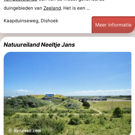
duingebieden van
Zeeland
. Het is een ...
Middelburg
Zeeuws-
Kaapduinseweg, Dishoek
Vlaanderen
-
Meer informatie
Nieuwvliet
-
Natuureiland Neeltje Jans
Sluis
-
Cadzand
-
Natuur
Weer
Het
Contact
Zwin