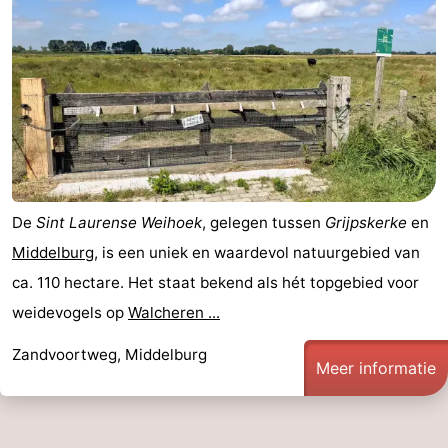
Zeeland
Schouwen-
Duiveland
-
Renesse
-
Brouwershaven
-
De
Sint Laurense Weihoek
, gelegen tussen
Grijpskerke
en
Middelburg
, is een uniek en waardevol natuurgebied van
Bruinisse
-
ca. 110 hectare. Het staat bekend als hét topgebied voor
Zierikzee
-
weidevogels op
Walcheren ...
Natuur
-
Zandvoortweg, Middelburg
Meer informatie
Oosterschelde
Burgh
-
Haamstede
Natuur
Walcheren