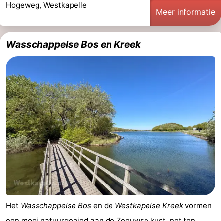
Hogeweg, Westkapelle
Meer informatie
&
Bezienswaardigheden
doen
-
Wasschappelse Bos en Kreek
Musea
-
Monumenten
-
Vuurtorens
-
Uitkijkpunten
Attracties
-
Speeltuinen
-
Binnenspeeltuinen
-
Het
Wasschappelse Bos
en de
Westkapelse Kreek
vormen
Bowlen
Wellness
een mooi natuurgebied aan
de Zeeuwse kust
, net ten