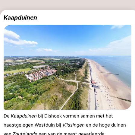
Kop
-
Kaapduinen
van
Veere
-
Schouwen
Natuur
-
Oranjezon
Oostkapelle
-
Natuur
-
de
Domburg
-
Mantelingen
Zoutelande
-
Natuur
-
De
Kaapduinen
bij
Dishoek
vormen samen met het
Walcherse
Dishoek
-
naastgelegen
Westduin
bij
Vlissingen
en de
hoge duinen
bos
Vlissingen
-
van
Zoutelande
een van de meest gevarieerde