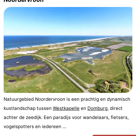
Vakantiehuizen
-
Buitenhof
-
Domburg
De
-
Boomgaard
De
-
Zandput
Hof
-
Domburg
Joossesweg
-
Natuurgebied
Noordervroon
is een prachtig en dynamisch
Résidence
Last
kustlandschap tussen
Westkapelle
en
Domburg
, direct
Wijngaerde
minutes
Strand
achter de zeedijk. Een paradijs voor wandelaars, fietsers,
vogelspotters en iedereen ...
Zien