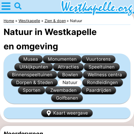
Home
Westkapelle
Home
Westkapelle
Zien & doen
Natuur
Natuur in Westkapelle
Tips
en omgeving
Voor
Musea
Monumenten
Vuurtorens
kinderen
Overnachten
Uitkijkpunten
Attracties
Speeltuinen
Appartementen
Binnenspeeltuinen
Bowlen
Wellness centra
Dorpen & Steden
Natuur
Rondleidingen
-
Sporten
Zwembaden
Paardrijden
Golfbanen
Duinweg
-
Kaart weergave
Résidence
Campings
Wijngaerde
Hotels
Noordervroon