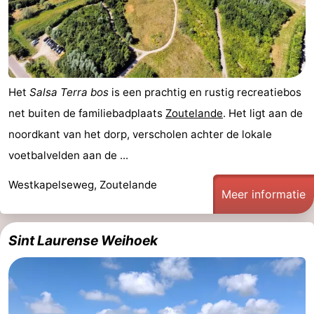
en
Evenementen
drinken
Ringrijden
Praktisch
Het
Salsa Terra bos
is een prachtig en rustig recreatiebos
net buiten de familiebadplaats
Zoutelande
. Het ligt aan de
Forum
noordkant van het dorp, verscholen achter de lokale
Route
voetbalvelden aan de ...
-
Westkapelseweg, Zoutelande
Meer informatie
Parkeren
Reisboekenwinkel
Sint Laurense Weihoek
Nieuws
Medische
adressen
Regio