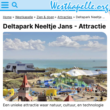
Home
Westkapelle
Home
Westkapelle
Zien & doen
Attracties
Deltapark Neeltje ...
Deltapark Neeltje Jans - Attractie
Tips
Voor
kinderen
Overnachten
Appartementen
-
Duinweg
-
Résidence
Campings
Een unieke attractie waar natuur, cultuur, en technologie
Wijngaerde
Hotels