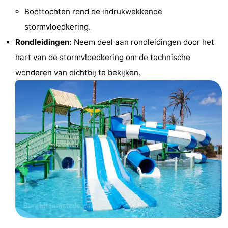
Boottochten rond de indrukwekkende
en
Evenementen
stormvloedkering.
drinken
Ringrijden
Rondleidingen:
Neem deel aan rondleidingen door het
hart van de stormvloedkering om de technische
Praktisch
wonderen van dichtbij te bekijken.
Forum
Route
-
Parkeren
Reisboekenwinkel
Nieuws
Medische
adressen
Regio