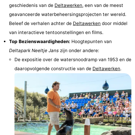
geschiedenis van de
Deltawerken
, een van de meest
&
Bezienswaardigheden
geavanceerde waterbeheersingsprojecten ter wereld.
doen
-
Beleef de verhalen achter de
Deltawerken
door middel
van interactieve tentoonstellingen en films.
Musea
-
Top Bezienswaardigheden:
Hoogtepunten van
Monumenten
-
Deltapark Neeltje Jans
zijn onder andere:
De expositie over de watersnoodramp van 1953 en de
Vuurtorens
-
daaropvolgende constructie van de
Deltawerken
.
Uitkijkpunten
Attracties
-
Speeltuinen
-
Binnenspeeltuinen
-
Bowlen
Wellness