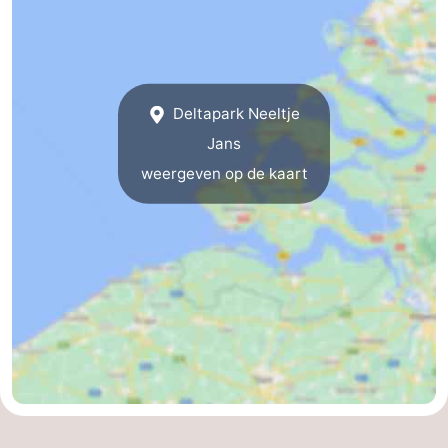
Middelburg
Zeeuws-
Vlaanderen
-
Deltapark Neeltje
Nieuwvliet
-
Jans
Sluis
-
weergeven op de kaart
Cadzand
-
Natuur
Weer
Het
Contact
Zwin