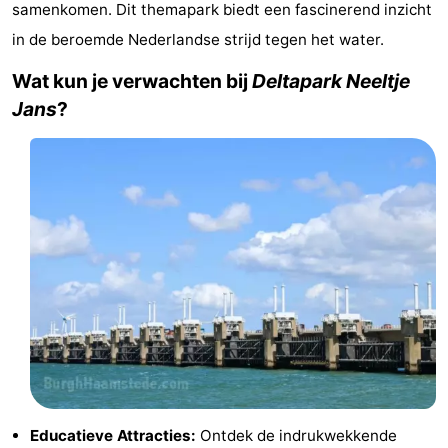
samenkomen. Dit themapark biedt een fascinerend inzicht
Vakantiehuizen
in de beroemde Nederlandse strijd tegen het water.
-
Wat kun je verwachten bij
Deltapark Neeltje
Jans
?
Buitenhof
-
Domburg
De
-
Boomgaard
De
-
Zandput
Hof
-
Domburg
Joossesweg
-
Résidence
Last
Wijngaerde
minutes
Strand
Zien
Educatieve Attracties:
Ontdek de indrukwekkende