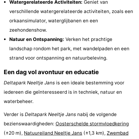
Watergerelateerde Activiteiten:
Geniet van
Zeeland
verschillende watergerelateerde activiteiten, zoals een
orkaansimulator, waterglijbanen en een
Schouwen-
zeehondenshow.
Duiveland
-
Natuur en Ontspanning:
Verken het prachtige
landschap rondom het park, met wandelpaden en een
Renesse
-
strand voor ontspanning en natuurbeleving.
Brouwershaven
-
Een dag vol avontuur en educatie
Bruinisse
-
Deltapark Neeltje Jans
is een ideale bestemming voor
iedereen die geïnteresseerd is in techniek, natuur en
Zierikzee
-
waterbeheer.
Natuur
-
Verder is
Deltapark Neeltje Jans
nabij de volgende
Oosterschelde
Burgh
-
bezienswaardigheden:
Oosterschelde stormvloedkering
(±20 m),
Natuureiland Neeltje Jans
(±1,3 km),
Zwembad
Haamstede
Natuur
Walcheren