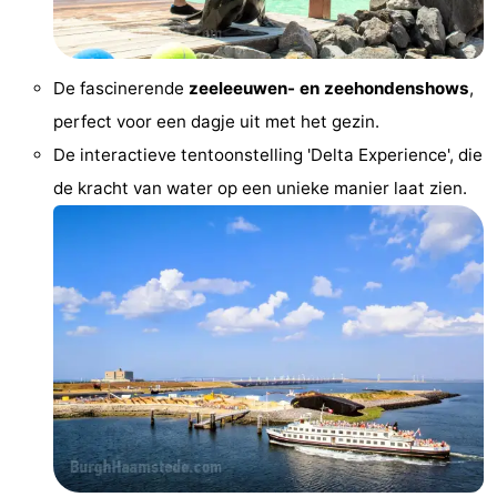
centra
Dorpen
&
Natuur
De fascinerende
zeeleeuwen- en zeehondenshows
,
perfect voor een dagje uit met het gezin.
Steden
Rondleidingen
De interactieve tentoonstelling 'Delta Experience', die
Sporten
de kracht van water op een unieke manier laat zien.
-
Zwembaden
-
Fietsen
-
Wandelen
-
Paardrijden
-
Golfbanen
Eten