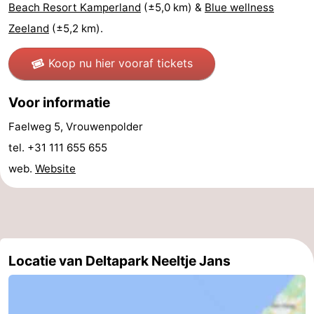
Beach Resort Kamperland
(±5,0 km) &
Blue wellness
Kop
-
Zeeland
(±5,2 km).
van
Veere
-
Koop nu hier vooraf tickets
Schouwen
Natuur
-
Voor informatie
Oranjezon
Oostkapelle
-
Faelweg 5, Vrouwenpolder
tel. +31 111 655 655
Natuur
-
web.
Website
de
Domburg
-
Mantelingen
Zoutelande
-
Natuur
-
Locatie van Deltapark Neeltje Jans
Walcherse
Dishoek
-
bos
Vlissingen
-