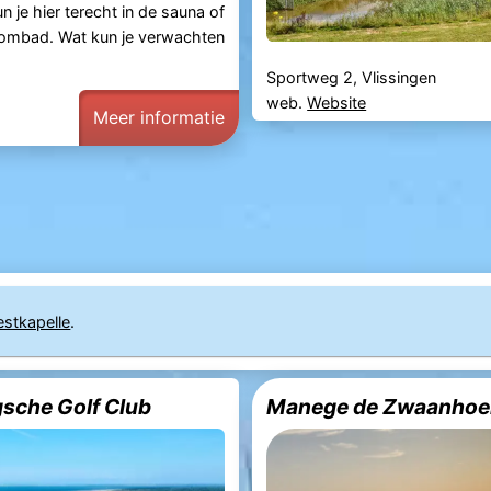
 je hier terecht in de sauna of
oombad. Wat kun je verwachten
Sportweg 2, Vlissingen
web.
Website
Meer informatie
stkapelle
.
che Golf Club
Manege de Zwaanhoe