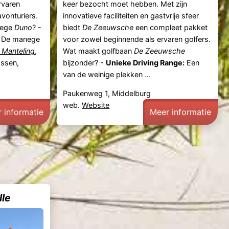
rvaren
keer bezocht moet hebben. Met zijn
avonturiers.
innovatieve faciliteiten en gastvrije sfeer
nege
Duno
? -
biedt
De Zeeuwsche
een compleet pakket
De manege
voor zowel beginnende als ervaren golfers.
 Manteling
,
Wat maakt golfbaan
De Zeeuwsche
ossen,
bijzonder? -
Unieke Driving Range:
Een
van de weinige plekken ...
Paukenweg 1, Middelburg
web.
Website
 informatie
Meer informatie
lle