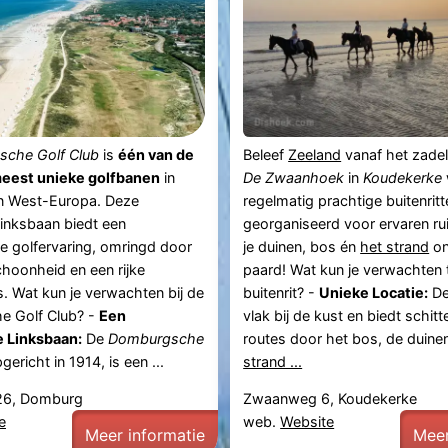
che Golf Club
is
één van de
Beleef
Zeeland
vanaf het zadel
eest unieke golfbanen
in
De Zwaanhoek
in
Koudekerke
n West-Europa. Deze
regelmatig prachtige buitenritt
linksbaan biedt een
georganiseerd voor ervaren rui
ke golfervaring, omringd door
je duinen, bos én
het strand
on
schoonheid en een rijke
paard! Wat kun je verwachten 
. Wat kun je verwachten bij de
buitenrit? -
Unieke Locatie:
De
 Golf Club? -
Een
vlak bij de kust en biedt schit
 Linksbaan:
De
Domburgsche
routes door het bos, de duine
pgericht in 1914, is een ...
strand ...
26, Domburg
Zwaanweg 6, Koudekerke
e
web.
Website
Meer informatie
Meer