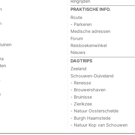
Ringrijden
n
PRAKTISCHE INFO.
Route
n
- Parkeren
Medische adressen
Forum
tuinen
Reisboekenwinkel
Nieuws
ra
DAGTRIPS
den
Zeeland
Schouwen-Duiveland
n
- Renesse
- Brouwershaven
n
- Bruinisse
- Zierikzee
- Natuur Oosterschelde
- Burgh Haamstede
- Natuur Kop van Schouwen