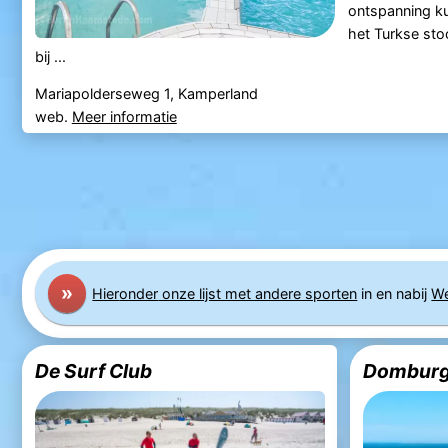
ontspanning kun
het Turkse st
bij ...
Mariapolderseweg 1, Kamperland
web.
Meer informatie
»
Hier
onder
onze lijst met andere sporten
in en nabij
We
De Surf Club
Domburgs