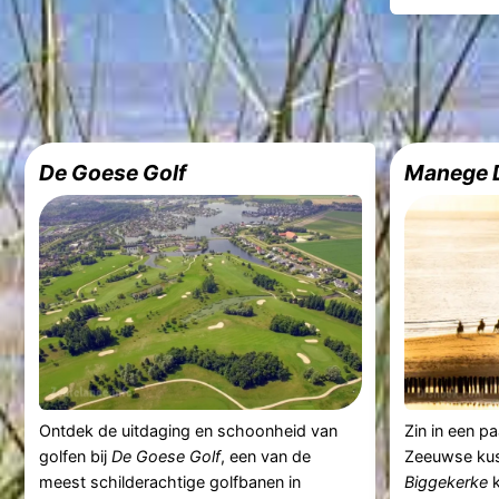
De Goese Golf
Manege D
Ontdek de uitdaging en schoonheid van
Zin in een p
golfen bij
De Goese Golf
, een van de
Zeeuwse kus
meest schilderachtige golfbanen in
Biggekerke
k