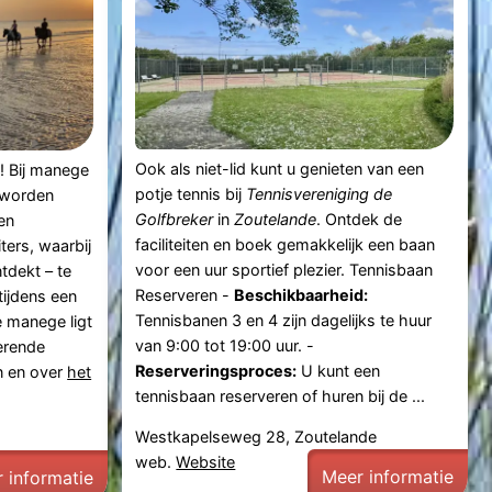
Ook als niet-lid kunt u genieten van een
! Bij manege
potje tennis bij
Tennisvereniging de
worden
Golfbreker
in
Zoutelande
. Ontdek de
en
faciliteiten en boek gemakkelijk een baan
ters, waarbij
voor een uur sportief plezier. Tennisbaan
tdekt – te
Reserveren -
Beschikbaarheid:
tijdens een
Tennisbanen 3 en 4 zijn dagelijks te huur
 manege ligt
van 9:00 tot 19:00 uur. -
terende
Reserveringsproces:
U kunt een
n en over
het
tennisbaan reserveren of huren bij de ...
Westkapelseweg 28, Zoutelande
web.
Website
Meer informatie
 informatie