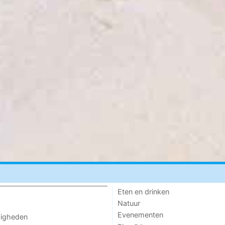
Eten en drinken
Natuur
Evenementen
digheden