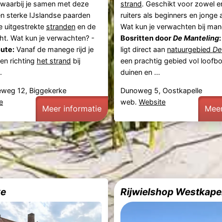
, waarbij je samen met deze
strand
. Geschikt voor zowel e
 en sterke IJslandse paarden
ruiters als beginners en jonge 
e uitgestrekte
stranden
en de
Wat kun je verwachten bij ma
cht. Wat kun je verwachten? -
Bosritten door
De Manteling
:
oute:
Vanaf de manege rijd je
ligt direct aan
natuurgebied
De
en richting
het strand
bij
een prachtig gebied vol loofb
.
duinen en ...
weg 12, Biggekerke
Dunoweg 5, Oostkapelle
e
web.
Website
Meer informatie
Meer
ke
Rijwielshop Westkape