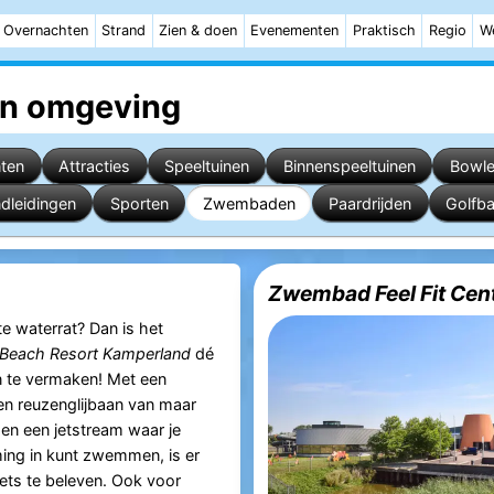
Overnachten
Strand
Zien & doen
Evenementen
Praktisch
Regio
W
n omgeving
nten
Attracties
Speeltuinen
Binnenspeeltuinen
Bowl
dleidingen
Sporten
Zwembaden
Paardrijden
Golfb
Zwembad Feel Fit Cen
te waterrat? Dan is het
Beach Resort Kamperland
dé
n te vermaken! Met een
en reuzenglijbaan van maar
 en een jetstream waar je
ing in kunt zwemmen, is er
iets te beleven. Ook voor