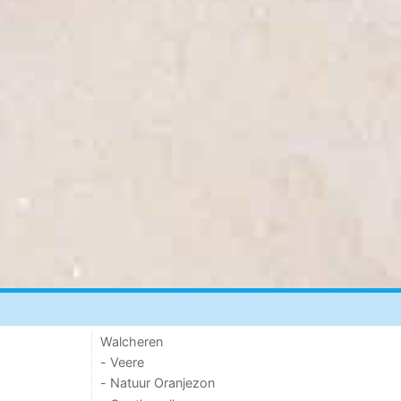
Walcheren
- Veere
- Natuur Oranjezon