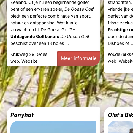
Zeeland. Of je nu een beginnende golfer
strandritten
bent of een ervaren speler,
De Goese Golf
vriendelijke
biedt een perfecte combinatie van sport,
geniet van d
natuur en ontspanning. Wat kun je
frisse zeelu
verwachten bij De Goese Golf? -
Prachtige r
Uitdagende Golfbanen:
De Goese Golf
door de duin
beschikt over een 18 holes ...
Dishoek
of ..
Krukweg 29, Goes
Koudekerkse
Meer informatie
web.
Website
web.
Websit
Ponyhof
Olaf's Bi