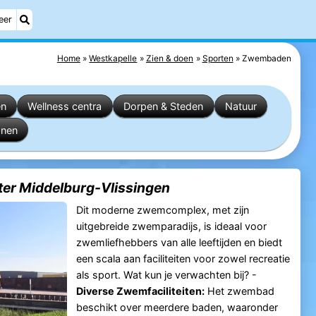
eer
Home
Westkapelle
Zien & doen
Sporten
Zwembaden
en
Wellness centra
Dorpen & Steden
Natuur
anen
ter Middelburg-Vlissingen
Dit moderne zwemcomplex, met zijn
uitgebreide zwemparadijs, is ideaal voor
zwemliefhebbers van alle leeftijden en biedt
een scala aan faciliteiten voor zowel recreatie
als sport. Wat kun je verwachten bij? -
Diverse Zwemfaciliteiten:
Het zwembad
beschikt over meerdere baden, waaronder