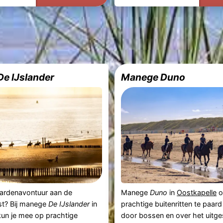
e IJslander
Manege Duno
aardenavontuur aan de
Manege
Duno
in
Oostkapelle
o
t? Bij manege
De IJslander
in
prachtige buitenritten te paar
un je mee op prachtige
door bossen en over het uitge