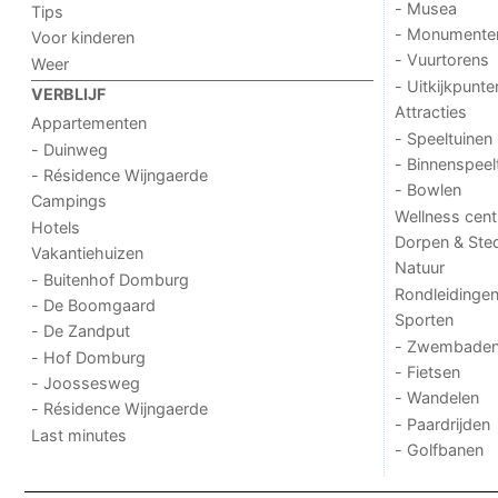
- Musea
Tips
- Monumente
Voor kinderen
- Vuurtorens
Weer
- Uitkijkpunte
VERBLIJF
Attracties
Appartementen
- Speeltuinen
- Duinweg
- Binnenspeel
- Résidence Wijngaerde
- Bowlen
Campings
Wellness cent
Hotels
Dorpen & Ste
Vakantiehuizen
Natuur
- Buitenhof Domburg
Rondleidinge
- De Boomgaard
Sporten
- De Zandput
- Zwembade
- Hof Domburg
- Fietsen
- Joossesweg
- Wandelen
- Résidence Wijngaerde
- Paardrijden
Last minutes
- Golfbanen