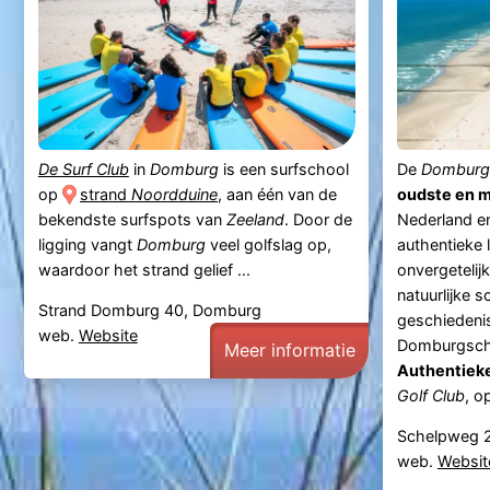
De Surf Club
in
Domburg
is een surfschool
De
Domburgs
op
strand
Noordduine
, aan één van de
oudste en m
bekendste surfspots van
Zeeland
. Door de
Nederland e
ligging vangt
Domburg
veel golfslag op,
authentieke 
waardoor het strand gelief ...
onvergetelij
natuurlijke 
Strand Domburg 40, Domburg
geschiedenis
web.
Website
Domburgsche
Meer informatie
Authentieke
Golf Club
, o
Schelpweg 
web.
Websit