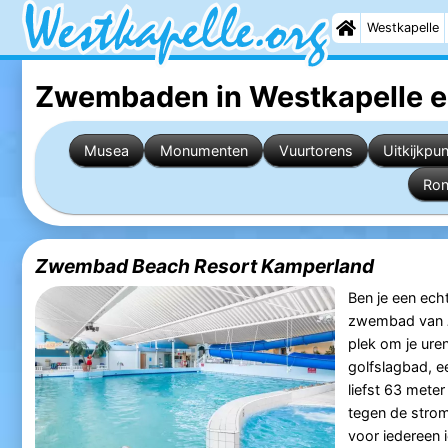
Westkapelle
Zwembaden in Westkapelle
e
Musea
Monumenten
Vuurtorens
Uitkijkpu
Ron
Zwembad Beach Resort Kamperland
Ben je een ech
zwembad van
plek om je ure
golfslagbad, e
liefst 63 meter
tegen de strom
voor iedereen 