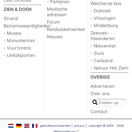
Last minutes
- Parkeren
Walcherse bos
en
Evenementen
Medische
ZIEN & DOEN
- Dishoek
adressen
- Vlissingen
Strand
Forum
drinken
Ringrijden
- Middelburg
Bezienswaardigheden
Reisboekenwinkel
Zeeuws-
- Musea
Praktisch
Nieuws
Vlaanderen
- Monumenten
- Nieuwvliet
- Vuurtorens
Forum
- Sluis
- Uitkijkpunten
- Cadzand
Route
- Natuur Het Zwin
-
OVERIGE
Adverteren
Parkeren
Reisboekenwinkel
Over ons
Nieuws
Contact
Medische
gebruiksvoorwaarden
|
privacy
|
copyright © 2005 - 2026
adressen
Regio
Westkapelle.org
™