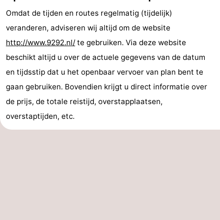
Vakantiehuizen
Omdat de tijden en routes regelmatig (tijdelijk)
veranderen, adviseren wij altijd om de website
-
http://www.9292.nl/
te gebruiken. Via deze website
Buitenhof
-
beschikt altijd u over de actuele gegevens van de datum
en tijdsstip dat u het openbaar vervoer van plan bent te
Domburg
De
-
gaan gebruiken. Bovendien krijgt u direct informatie over
Boomgaard
De
-
de prijs, de totale reistijd, overstapplaatsen,
overstaptijden, etc.
Zandput
Hof
-
Domburg
Joossesweg
-
Résidence
Last
Wijngaerde
minutes
Strand
Zien