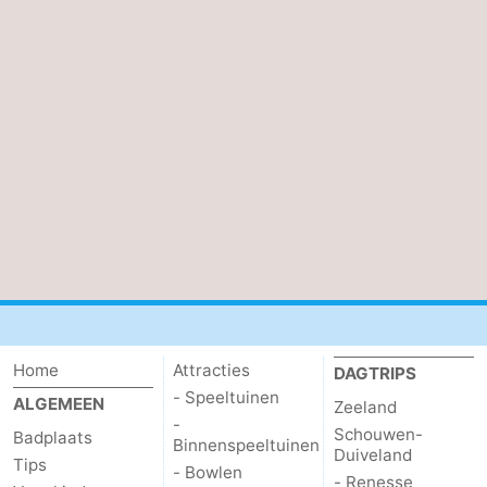
&
Bezienswaardigheden
doen
-
Musea
-
Monumenten
-
Vuurtorens
-
Uitkijkpunten
Attracties
-
Home
Attracties
Speeltuinen
-
DAGTRIPS
- Speeltuinen
ALGEMEEN
Zeeland
Binnenspeeltuinen
-
-
Schouwen-
Badplaats
Binnenspeeltuinen
Duiveland
Tips
Bowlen
Wellness
- Bowlen
- Renesse