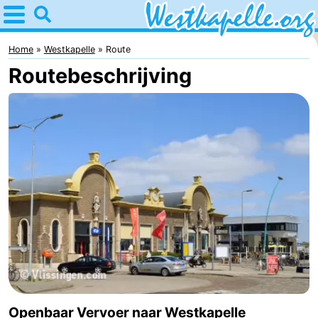
Home
Westkapelle
Home
Westkapelle
Route
Routebeschrijving
Tips
Voor
kinderen
Overnachten
Appartementen
-
Duinweg
-
Résidence
Campings
Wijngaerde
Hotels
Openbaar Vervoer naar Westkapelle