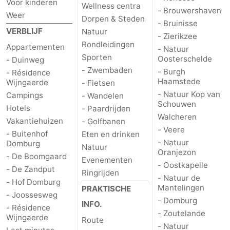
Voor kinderen
Wellness centra
- Brouwershaven
centra
Dorpen
Weer
Dorpen & Steden
- Bruinisse
VERBLIJF
Natuur
- Zierikzee
&
Natuur
Rondleidingen
Appartementen
- Natuur
Sporten
Oosterschelde
- Duinweg
Steden
Rondleidingen
- Zwembaden
- Burgh
- Résidence
Haamstede
Wijngaerde
- Fietsen
Sporten
- Natuur Kop van
Campings
- Wandelen
Schouwen
-
Hotels
- Paardrijden
Walcheren
Vakantiehuizen
- Golfbanen
- Veere
Zwembaden
-
- Buitenhof
Eten en drinken
- Natuur
Domburg
Natuur
Oranjezon
Fietsen
-
- De Boomgaard
Evenementen
- Oostkapelle
- De Zandput
Ringrijden
Wandelen
-
- Natuur de
- Hof Domburg
Mantelingen
PRAKTISCHE
- Joossesweg
Paardrijden
-
- Domburg
INFO.
- Résidence
- Zoutelande
Wijngaerde
Route
Golfbanen
Eten
- Natuur