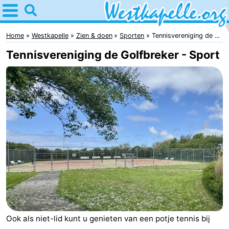
Home
Westkapelle
Home
Westkapelle
Zien & doen
Sporten
Tennisvereniging de ...
Tennisvereniging de Golfbreker - Sport
Tips
Voor
kinderen
Overnachten
Appartementen
-
Duinweg
-
Résidence
Campings
Wijngaerde
Hotels
Ook als niet-lid kunt u genieten van een potje tennis bij