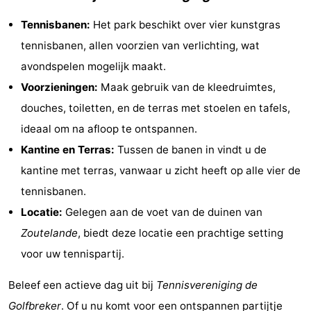
&
Bezienswaardigheden
Tennisbanen:
Het park beschikt over vier kunstgras
tennisbanen, allen voorzien van verlichting, wat
doen
-
avondspelen mogelijk maakt.
Musea
-
Voorzieningen:
Maak gebruik van de kleedruimtes,
douches, toiletten, en de terras met stoelen en tafels,
Monumenten
-
ideaal om na afloop te ontspannen.
Vuurtorens
-
Kantine en Terras:
Tussen de banen in vindt u de
kantine met terras, vanwaar u zicht heeft op alle vier de
Uitkijkpunten
Attracties
tennisbanen.
-
Locatie:
Gelegen aan de voet van de duinen van
Zoutelande
, biedt deze locatie een prachtige setting
Speeltuinen
-
voor uw tennispartij.
Binnenspeeltuinen
-
Beleef een actieve dag uit bij
Tennisvereniging de
Bowlen
Wellness
Golfbreker
. Of u nu komt voor een ontspannen partijtje