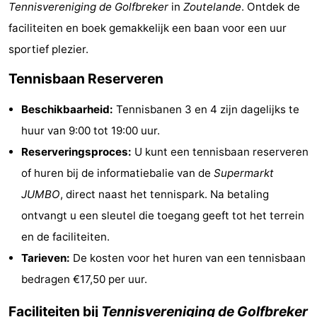
Tennisvereniging de Golfbreker
in
Zoutelande
. Ontdek de
Vakantiehuizen
faciliteiten en boek gemakkelijk een baan voor een uur
-
sportief plezier.
Tennisbaan Reserveren
Buitenhof
-
Beschikbaarheid:
Tennisbanen 3 en 4 zijn dagelijks te
Domburg
De
-
huur van 9:00 tot 19:00 uur.
Boomgaard
De
-
Reserveringsproces:
U kunt een tennisbaan reserveren
of huren bij de informatiebalie van de
Supermarkt
Zandput
Hof
-
JUMBO
, direct naast het tennispark. Na betaling
Domburg
Joossesweg
-
ontvangt u een sleutel die toegang geeft tot het terrein
en de faciliteiten.
Résidence
Last
Tarieven:
De kosten voor het huren van een tennisbaan
Wijngaerde
minutes
Strand
bedragen €17,50 per uur.
Zien
Faciliteiten bij
Tennisvereniging de Golfbreker