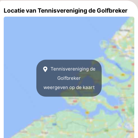
en
Evenementen
Locatie van Tennisvereniging de Golfbreker
drinken
Ringrijden
Praktisch
Forum
Route
Tennisvereniging de
Golfbreker
-
weergeven op de kaart
Parkeren
Reisboekenwinkel
Nieuws
Medische
adressen
Regio