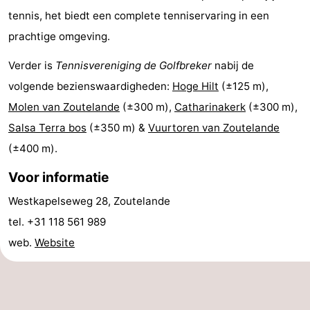
tennis, het biedt een complete tenniservaring in een
centra
Dorpen
prachtige omgeving.
&
Natuur
Verder is
Tennisvereniging de Golfbreker
nabij de
Steden
Rondleidingen
volgende bezienswaardigheden:
Hoge Hilt
(±125 m),
Molen van Zoutelande
(±300 m),
Catharinakerk
(±300 m),
Sporten
Salsa Terra bos
(±350 m) &
Vuurtoren van Zoutelande
-
(±400 m).
Voor informatie
Zwembaden
-
Westkapelseweg 28, Zoutelande
Fietsen
-
tel. +31 118 561 989
Wandelen
-
web.
Website
Paardrijden
-
Golfbanen
Eten