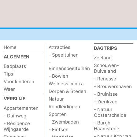
Kop
-
van
Veere
-
Schouwen
Natuur
-
Home
Attracties
DAGTRIPS
Oranjezon
Oostkapelle
-
- Speeltuinen
ALGEMEEN
Zeeland
-
Schouwen-
Natuur
-
Badplaats
Binnenspeeltuinen
Duiveland
Tips
- Bowlen
- Renesse
de
Domburg
-
Voor kinderen
Wellness centra
- Brouwershaven
Weer
Dorpen & Steden
Mantelingen
Zoutelande
-
- Bruinisse
VERBLIJF
Natuur
- Zierikzee
Rondleidingen
Natuur
-
Appartementen
- Natuur
Sporten
Oosterschelde
- Duinweg
Walcherse
Dishoek
-
- Zwembaden
- Burgh
- Résidence
Haamstede
Wijngaerde
- Fietsen
bos
Vlissingen
-
- Natuur Kop van
Campings