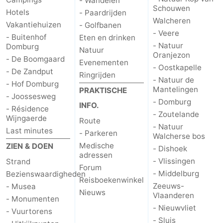
- Wandelen
Schouwen
Hotels
- Paardrijden
Middelburg
Zeeuws-
Walcheren
Vakantiehuizen
- Golfbanen
- Veere
- Buitenhof
Eten en drinken
Vlaanderen
-
- Natuur
Domburg
Natuur
Oranjezon
- De Boomgaard
Evenementen
Nieuwvliet
-
- Oostkapelle
- De Zandput
Ringrijden
- Natuur de
- Hof Domburg
Sluis
-
Mantelingen
PRAKTISCHE
- Joossesweg
- Domburg
INFO.
Cadzand
-
- Résidence
- Zoutelande
Wijngaerde
Route
- Natuur
Natuur
Weer
Last minutes
- Parkeren
Walcherse bos
Medische
ZIEN & DOEN
- Dishoek
Het
Contact
adressen
- Vlissingen
Strand
Forum
- Middelburg
Bezienswaardigheden
Zwin
Reisboekenwinkel
Zeeuws-
- Musea
Nieuws
Vlaanderen
- Monumenten
- Nieuwvliet
- Vuurtorens
- Sluis