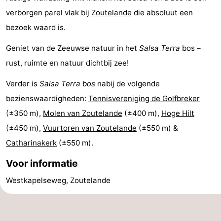
verborgen parel vlak bij
Zoutelande
die absoluut een
Kop
-
bezoek waard is.
van
Veere
-
Geniet van de Zeeuwse natuur in het
Salsa Terra
bos –
Schouwen
Natuur
-
rust, ruimte en natuur dichtbij zee!
Verder is
Salsa Terra bos
nabij de volgende
Oranjezon
Oostkapelle
-
bezienswaardigheden:
Tennisvereniging de Golfbreker
Natuur
-
(±350 m),
Molen van Zoutelande
(±400 m),
Hoge Hilt
(±450 m),
Vuurtoren van Zoutelande
(±550 m) &
de
Domburg
-
Catharinakerk
(±550 m).
Mantelingen
Zoutelande
-
Voor informatie
Natuur
-
Westkapelseweg, Zoutelande
Walcherse
Dishoek
-
bos
Vlissingen
-