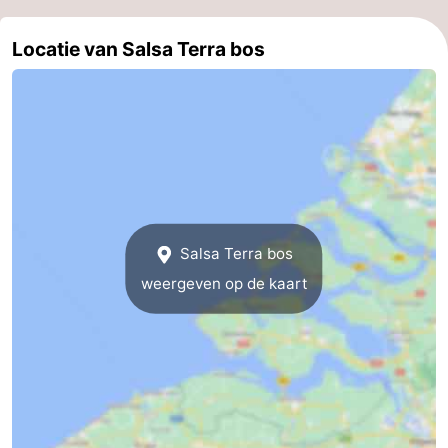
Middelburg
Zeeuws-
Locatie van Salsa Terra bos
Vlaanderen
-
Nieuwvliet
-
Sluis
-
Cadzand
-
Salsa Terra bos
Natuur
Weer
weergeven op de kaart
Het
Contact
Zwin