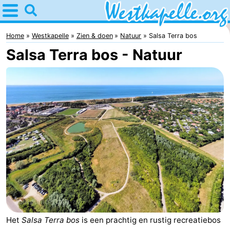
Home
Westkapelle
Home
Westkapelle
Zien & doen
Natuur
Salsa Terra bos
Salsa Terra bos - Natuur
Tips
Voor
kinderen
Overnachten
Appartementen
-
Duinweg
-
Résidence
Campings
Wijngaerde
Hotels
Het
Salsa Terra bos
is een prachtig en rustig recreatiebos