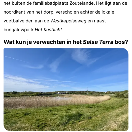
net buiten de familiebadplaats
Zoutelande
. Het ligt aan de
Vakantiehuizen
noordkant van het dorp, verscholen achter de lokale
-
voetbalvelden aan de
Westkapelseweg
en naast
bungalowpark
Het Kustlicht
.
Buitenhof
-
Wat kun je verwachten in het
Salsa Terra
bos?
Domburg
De
-
Boomgaard
De
-
Zandput
Hof
-
Domburg
Joossesweg
-
Résidence
Last
Wijngaerde
minutes
Strand
Zien