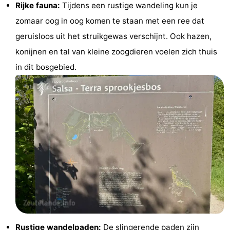
Rijke fauna:
Tijdens een rustige wandeling kun je
centra
Dorpen
zomaar oog in oog komen te staan met een ree dat
geruisloos uit het struikgewas verschijnt. Ook hazen,
&
Natuur
konijnen en tal van kleine zoogdieren voelen zich thuis
Steden
Rondleidingen
in dit bosgebied.
Sporten
-
Zwembaden
-
Fietsen
-
Wandelen
-
Paardrijden
-
Golfbanen
Eten
Rustige wandelpaden:
De slingerende paden zijn