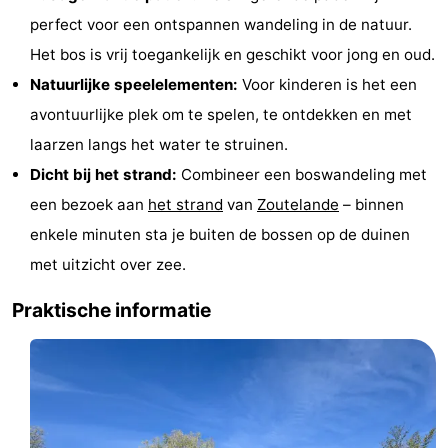
perfect voor een ontspannen wandeling in de natuur.
en
Evenementen
Het bos is vrij toegankelijk en geschikt voor jong en oud.
drinken
Ringrijden
Natuurlijke speelelementen:
Voor kinderen is het een
avontuurlijke plek om te spelen, te ontdekken en met
Praktisch
laarzen langs het water te struinen.
Forum
Dicht bij het strand:
Combineer een boswandeling met
een bezoek aan
het strand
van
Zoutelande
– binnen
Route
enkele minuten sta je buiten de bossen op de duinen
-
met uitzicht over zee.
Parkeren
Reisboekenwinkel
Praktische informatie
Nieuws
Medische
adressen
Regio