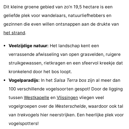
Dit kleine groene gebied van zo’n 19,5 hectare is een
&
Bezienswaardigheden
geliefde plek voor wandelaars, natuurliefhebbers en
doen
-
gezinnen die even willen ontsnappen aan de drukte van
het strand
.
Musea
-
Veelzijdige natuur:
Het landschap kent een
Monumenten
-
verrassende afwisseling van open grasvelden, ruigere
Vuurtorens
-
struikgewassen, rietkragen en een sfeervol kreekje dat
kronkelend door het bos loopt.
Uitkijkpunten
Attracties
Vogelparadijs:
In het
Salsa Terra bos
zijn al meer dan
-
100 verschillende vogelsoorten gespot! Door de ligging
tussen
Westkapelle
en
Vlissingen
vliegen veel
Speeltuinen
-
vogelgroepen over de
Westerschelde
, waardoor ook tal
Binnenspeeltuinen
-
van
trekvogels
hier neerstrijken. Een heerlijke plek voor
vogelspotters!
Bowlen
Wellness