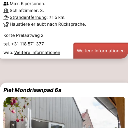
Max. 6 personen.
Schlafzimmer: 3.
Vlaanderen
-
Strandentfernung
: ±1,5 km.
Nieuwvliet
-
Haustiere erlaubt nach Rücksprache.
Korte Prelaatweg 2
Sluis
-
tel. +31 118 571 377
Cadzand
-
Weitere Informationen
web.
Weitere Informationen
Natur
Wetter
Het
Kontakt
Zwin
Piet Mondriaanpad 6a