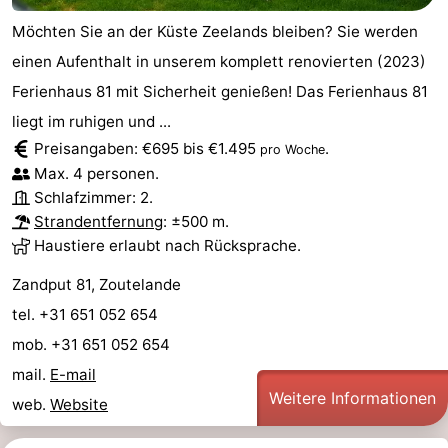
Möchten Sie an der Küste Zeelands bleiben? Sie werden
Schouwen-
einen Aufenthalt in unserem komplett renovierten (2023)
Duiveland
-
Ferienhaus 81 mit Sicherheit genießen! Das Ferienhaus 81
liegt im ruhigen und ...
Renesse
-
Preisangaben: €695 bis €1.495
.
pro Woche
Brouwershaven
-
Max. 4 personen.
Schlafzimmer: 2.
Bruinisse
-
Strandentfernung
: ±500 m.
Haustiere erlaubt nach Rücksprache.
Zierikzee
-
Zandput 81, Zoutelande
Natur
-
tel. +31 651 052 654
mob. +31 651 052 654
Oosterschelde
Burgh
-
mail.
E-mail
Haamstede
Natur
Walcheren
Weitere Informationen
web.
Website
Kop
-