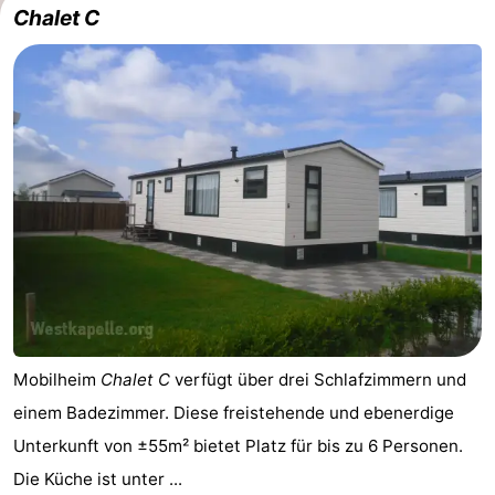
Chalet C
van
Veere
-
Schouwen
Natur
-
Oranjezon
Oostkapelle
-
Natur
-
de
Domburg
-
Mantelingen
Zoutelande
-
Natur
-
Mobilheim
Chalet C
verfügt über drei Schlafzimmern und
Walcherse
Dishoek
-
einem Badezimmer. Diese freistehende und ebenerdige
bos
Vlissingen
-
Unterkunft von ±55m² bietet Platz für bis zu 6 Personen.
Die Küche ist unter ...
Middelburg
Zeeuws-