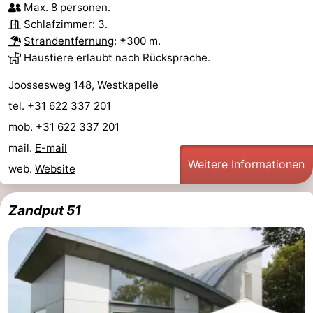
Max. 8 personen.
&
-
Schlafzimmer: 3.
Strandentfernung
: ±300 m.
tun
Museen
-
Haustiere erlaubt nach Rücksprache.
Denkmäler
-
Joossesweg 148, Westkapelle
tel. +31 622 337 201
Leuchtturme
-
mob. +31 622 337 201
Aussichtspunkte
Attraktionen
mail.
E-mail
Weitere Informationen
web.
Website
-
Spielplätze
-
Zandput 51
Indoor-
-
Spielplätze
Bowling
Wellness-
Zentren
Dörfer