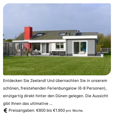
-
Buitenhof
-
Domburg
De
-
Boomgaard
De
-
Zandput
Hof
-
Domburg
Joossesweg
-
Résidence
Hotels
Entdecken Sie Zeeland! Und übernachten Sie in unserem
Wijngaerde
Lastminutes
schönen, freistehenden Ferienbungalow (6-8 Personen),
einzigartig direkt hinter den Dünen gelegen. Die Aussicht
Strand
gibt Ihnen das ultimative ...
Sehen
Preisangaben: €800 bis €1.950
.
pro Woche