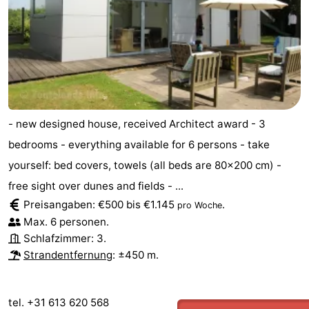
&
Natur
Städte
Führungen
Sport
-
- new designed house, received Architect award - 3
Schwimmbader
-
bedrooms - everything available for 6 persons - take
yourself: bed covers, towels (all beds are 80x200 cm) -
Radfahren
-
free sight over dunes and fields - ...
Preisangaben: €500 bis €1.145
.
Wandern
-
pro Woche
Max. 6 personen.
Reiten
-
Schlafzimmer: 3.
Strandentfernung
: ±450 m.
Golfplatze
-
Sportangeln
Essen
tel. +31 613 620 568