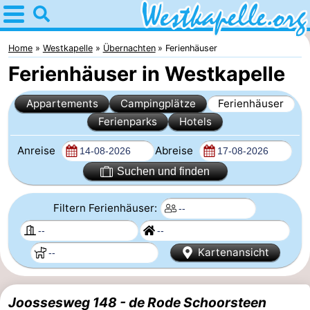
Home
Westkapelle
Home
Westkapelle
Übernachten
Ferienhäuser
Ferienhäuser in Westkapelle
Tipps
Appartements
Campingplätze
Ferienhäuser
Für
Ferienparks
Hotels
kindern
Übernachten
Anreise
Abreise
Appartements
Suchen und finden
-
Filtern Ferienhäuser:
Duinweg
-
Kartenansicht
Résidence
Campingplätze
Wijngaerde
Ferienhäuser
Joossesweg 148 - de Rode Schoorsteen