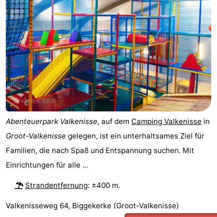
-
Buitenhof
-
Domburg
De
-
Boomgaard
De
-
Zandput
Hof
-
Domburg
Joossesweg
-
Abenteuerpark Valkenisse
, auf dem
Camping Valkenisse
in
Groot-Valkenisse
gelegen, ist ein unterhaltsames Ziel für
Résidence
Hotels
Familien, die nach Spaß und Entspannung suchen. Mit
Wijngaerde
Lastminutes
Einrichtungen für alle ...
Strandentfernung
: ±400 m.
Strand
Valkenisseweg 64, Biggekerke (Groot-Valkenisse)
Sehen