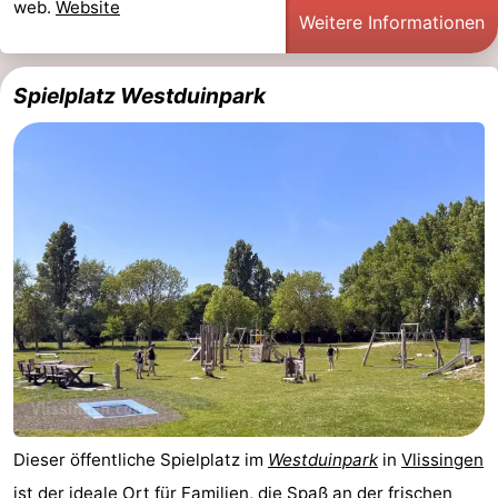
web.
Website
Weitere Informationen
&
-
tun
Museen
-
Spielplatz Westduinpark
Denkmäler
-
Leuchtturme
-
Aussichtspunkte
Attraktionen
-
Spielplätze
-
Indoor-
-
Spielplätze
Bowling
Wellness-
Dieser öffentliche Spielplatz im
Westduinpark
in
Vlissingen
Zentren
Dörfer
ist der ideale Ort für Familien, die Spaß an der frischen