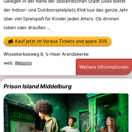
Gelegen in der Nähe der zeeländischen Stadt
Goes
bietet
der Indoor- und Outdoorspielplatz
Klok'uus
das ganze Jahr
Vlaanderen
-
über viel Spielspaß für Kinder jeden Alters. Ob drinnen
Nieuwvliet
-
toben oder draußen ...
Sluis
-
Kauf jetzt im Voraus Tickets
und spare 30%
Cadzand
-
Wissekerkseweg 6, 's-Heer Arendskerke
web.
Website
Natur
Wetter
Weitere Informationen
Het
Kontakt
Prison Island Middelburg
Zwin