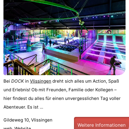
Schouwen-
Duiveland
-
Renesse
-
Brouwershaven
-
Bruinisse
-
Zierikzee
-
Bei
DOCK
in
Vlissingen
dreht sich alles um Action, Spaß
Natur
-
und Erlebnis! Ob mit Freunden, Familie oder Kollegen –
hier findest du alles für einen unvergesslichen Tag voller
Oosterschelde
Burgh
-
Abenteuer. Es ist ...
Haamstede
Natur
Walcheren
Gildeweg 10, Vlissingen
Weitere Informationen
Kop
-
web.
Website