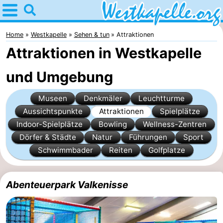
Home
Westkapelle
Home
Westkapelle
Sehen & tun
Attraktionen
Attraktionen in Westkapelle
Tipps
und Umgebung
Für
Museen
Denkmäler
Leuchtturme
kindern
Übernachten
Aussichtspunkte
Attraktionen
Spielplätze
Appartements
Indoor-Spielplätze
Bowling
Wellness-Zentren
Dörfer & Städte
Natur
Führungen
Sport
-
Schwimmbader
Reiten
Golfplatze
Duinweg
-
Abenteuerpark Valkenisse
Résidence
Campingplätze
Wijngaerde
Ferienhäuser