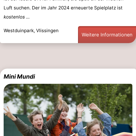
Luft suchen. Der im Jahr 2024 erneuerte Spielplatz ist
&
Natur
kostenlos ...
Städte
Führungen
Westduinpark, Vlissingen
Weitere Informationen
Sport
-
Schwimmbader
-
Mini Mundi
Radfahren
-
Wandern
-
Reiten
-
Golfplatze
-
Sportangeln
Essen