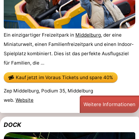
und
Veranstaltungen
trinken
Ringstechen
Ein einzigartiger Freizeitpark in
Middelburg
, der eine
Praktisch
Miniaturwelt, einen Familienfreizeitpark und einen Indoor-
Forum
Spielplatz kombiniert. Dies ist das perfekte Ausflugsziel
für Familien, die ...
Route
Kauf jetzt im Voraus Tickets
und spare 40%
-
Zep Middelburg, Podium 35, Middelburg
Parken
Reisebuchshop
web.
Website
Weitere Informationen
Medizin
Adressen
Region
DOCK
Zeeland