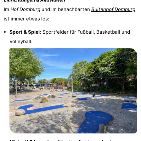
Im
Hof Domburg
und im benachbarten
Buitenhof Domburg
Schouwen-
ist immer etwas los:
Duiveland
-
Sport & Spiel:
Sportfelder für Fußball, Basketball und
Renesse
-
Volleyball.
Brouwershaven
-
Bruinisse
-
Zierikzee
-
Natur
-
Oosterschelde
Burgh
-
Haamstede
Natur
Walcheren
Kop
-