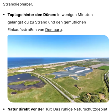
Strandliebhaber.
&
-
Toplage hinter den Dünen:
In wenigen Minuten
tun
Museen
-
gelangst du zu
Strand
und den gemütlichen
Denkmäler
-
Einkaufsstraßen von
Domburg
.
Leuchtturme
-
Aussichtspunkte
Attraktionen
-
Spielplätze
-
Indoor-
-
Spielplätze
Bowling
Wellness-
Zentren
Dörfer
Natur direkt vor der Tür:
Das ruhige Naturschutzgebiet