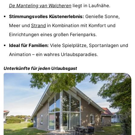
De Manteling van Walcheren
liegt in Laufnähe.
&
Natur
Stimmungsvolles Küstenerlebnis:
Genieße Sonne,
Städte
Führungen
Meer und
Strand
in Kombination mit Komfort und
Einrichtungen eines großen Ferienparks.
Sport
Ideal für Familien:
Viele Spielplätze, Sportanlagen und
-
Animation – ein wahres Urlaubsparadies.
Schwimmbader
-
Unterkünfte für jeden Urlaubsgast
Radfahren
-
Wandern
-
Reiten
-
Golfplatze
-
Sportangeln
Essen