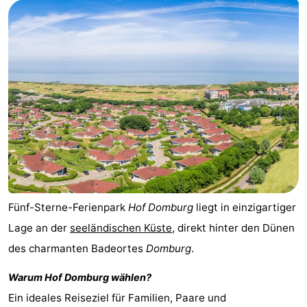
-
Buitenhof
-
Domburg
De
-
Boomgaard
De
-
Zandput
Hof
-
Domburg
Joossesweg
-
Résidence
Hotels
Fünf-Sterne-Ferienpark
Hof Domburg
liegt in einzigartiger
Lage an der
seeländischen Küste
, direkt hinter den Dünen
Wijngaerde
Lastminutes
des charmanten Badeortes
Domburg
.
Strand
Warum
Hof Domburg
wählen?
Sehen
Ein ideales Reiseziel für Familien, Paare und