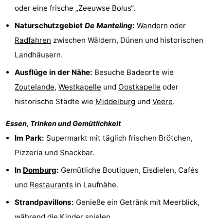
oder eine frische „Zeeuwse Bolus“.
Naturschutzgebiet
De Manteling
:
Wandern
oder
Radfahren
zwischen Wäldern, Dünen und historischen
Landhäusern.
Ausflüge in der Nähe:
Besuche Badeorte wie
Zoutelande
,
Westkapelle
und
Oostkapelle
oder
historische Städte wie
Middelburg
und
Veere
.
Essen, Trinken und Gemütlichkeit
Im Park:
Supermarkt mit täglich frischen Brötchen,
Pizzeria und Snackbar.
In
Domburg
:
Gemütliche Boutiquen, Eisdielen, Cafés
und
Restaurants
in Laufnähe.
Strandpavillons:
Genieße ein Getränk mit Meerblick,
während die Kinder spielen.