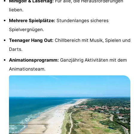
Minigolf & Lasertag:
Für alle, die Herausforderungen
lieben.
van
Veere
-
Mehrere Spielplätze:
Stundenlanges sicheres
Schouwen
Natur
-
Spielvergnügen.
Oranjezon
Oostkapelle
-
Teenager Hang Out:
Chillbereich mit Musik, Spielen und
Darts.
Natur
-
Animationsprogramm:
Ganzjährig Aktivitäten mit dem
de
Domburg
-
Animationsteam.
Mantelingen
Zoutelande
-
Natur
-
Walcherse
Dishoek
-
bos
Vlissingen
-
Middelburg
Zeeuws-