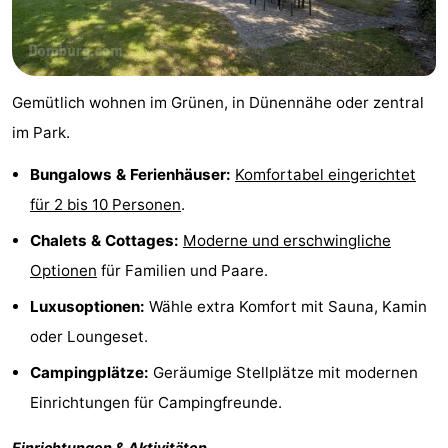
und
Veranstaltungen
trinken
Ringstechen
Gemütlich wohnen im Grünen, in Dünennähe oder zentral
Praktisch
im Park.
Forum
Bungalows & Ferienhäuser:
Komfortabel eingerichtet
für 2 bis 10 Personen
.
Route
Chalets & Cottages:
Moderne und erschwingliche
-
Optionen
für Familien und Paare.
Parken
Reisebuchshop
Luxusoptionen:
Wähle extra Komfort mit Sauna, Kamin
oder Loungeset.
Medizin
Campingplätze:
Geräumige Stellplätze mit modernen
Adressen
Region
Einrichtungen für Campingfreunde.
Zeeland
Einrichtungen & Aktivitäten