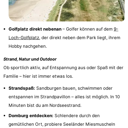
Vlaanderen
-
Nieuwvliet
-
Golfplatz direkt nebenan
– Golfer können auf dem
9-
Sluis
-
Loch-Golfplatz
, der direkt neben dem Park liegt, ihrem
Hobby nachgehen.
Cadzand
-
Strand, Natur und Outdoor
Natur
Wetter
Ob sportlich aktiv, auf Entspannung aus oder Spaß mit der
Het
Kontakt
Familie – hier ist immer etwas los.
Zwin
Strandspaß:
Sandburgen bauen, schwimmen oder
entspannen im Strandpavillon – alles ist möglich. In 10
Minuten bist du am Nordseestrand.
Domburg entdecken:
Schlendere durch den
gemütlichen Ort, probiere Seeländer Miesmuscheln