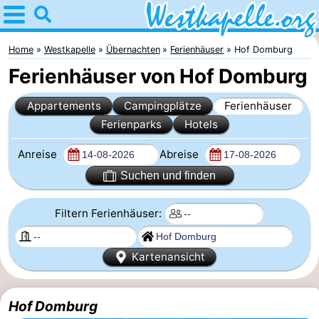
Home
Westkapelle
Home
Westkapelle
Übernachten
Ferienhäuser
Hof Domburg
Ferienhäuser von Hof Domburg
Tipps
Appartements
Campingplätze
Ferienhäuser
Für
Ferienparks
Hotels
kindern
Übernachten
Anreise
Abreise
Appartements
Suchen und finden
-
Filtern Ferienhäuser:
Duinweg
-
Kartenansicht
Résidence
Campingplätze
Hof Domburg
Wijngaerde
Ferienhäuser