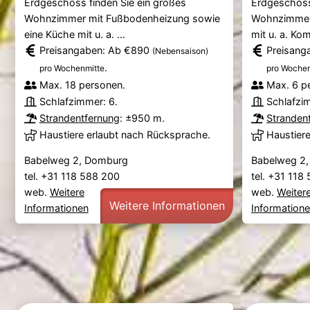
Erdgeschoss finden Sie ein großes
Erdgeschoss 
Wohnzimmer mit Fußbodenheizung sowie
Wohnzimmer 
eine Küche mit u. a. ...
mit u. a. Kom
Preisangaben: Ab €890
Preisang
(Nebensaison)
.
pro Wochenmitte
pro Wochen
Max. 18 personen.
Max. 6 p
Schlafzimmer: 6.
Schlafzi
Strandentfernung
: ±950 m.
Stranden
Haustiere erlaubt nach Rücksprache.
Haustier
Babelweg 2, Domburg
Babelweg 2
tel. +31 118 588 200
tel. +31 11
web.
Weitere
web.
Weiter
Weitere Informationen
Informationen
Information