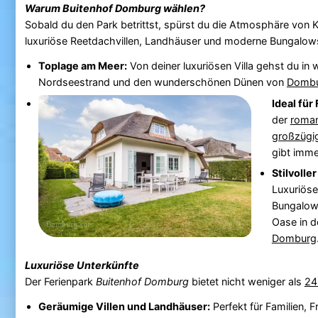
Warum
Buitenhof Domburg
wählen?
Sobald du den Park betrittst, spürst du die Atmosphäre von K
luxuriöse Reetdachvillen, Landhäuser und moderne Bungalows
Toplage am Meer:
Von deiner luxuriösen Villa gehst du in
Nordseestrand und den wunderschönen Dünen von
Domb
Ideal für
der
romant
großzügi
gibt imme
Stilvolle
Luxuriöse
Bungalows
Oase in d
Domburg
Luxuriöse Unterkünfte
Der Ferienpark
Buitenhof Domburg
bietet nicht weniger als
24
Geräumige Villen und Landhäuser:
Perfekt für Familien,