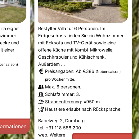
illa eignet
Restylter Villa für 6 Personen. Im
hnzimmer
Erdgeschoss finden Sie ein Wohnzimmer
secke und
mit Ecksofa und TV-Gerät sowie eine
t einer
offene Küche mit Kombi-Mikrowelle,
Geschirrspüler und Kühlschrank.
Außerdem ...
bensaison)
Preisangaben: Ab €386
(Nebensaison)
.
pro Wochenmitte
Max. 6 personen.
Schlafzimmer: 3.
Strandentfernung
: ±950 m.
Haustiere erlaubt nach Rücksprache.
Babelweg 2, Domburg
formationen
tel. +31 118 588 200
web.
Weitere