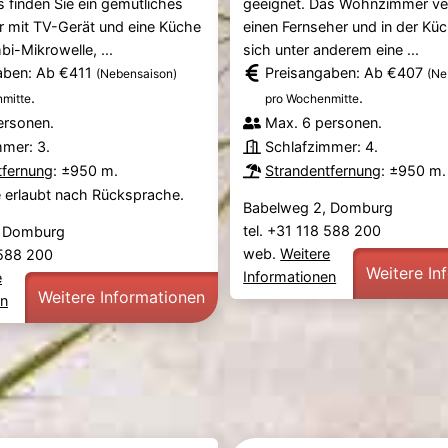
finden Sie ein gemütliches
geeignet. Das Wohnzimmer ve
mit TV-Gerät und eine Küche
einen Fernseher und in der Kü
bi-Mikrowelle, ...
sich unter anderem eine ...
aben: Ab €411
Preisangaben: Ab €407
(Nebensaison)
(Ne
.
.
mitte
pro Wochenmitte
ersonen.
Max. 6 personen.
mmer: 3.
Schlafzimmer: 4.
tfernung
: ±950 m.
Strandentfernung
: ±950 m.
e erlaubt nach Rücksprache.
Babelweg 2, Domburg
tel. +31 118 588 200
, Domburg
web.
Weitere
8 588 200
Weitere In
Informationen
e
Weitere Informationen
en