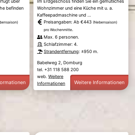
rfügt über
Im Erdgeschoss finden Sie ein gemütliches
che befinden
Wohnzimmer und eine Küche mit u. a.
Kaffeepadmaschine und ...
Preisangaben: Ab €443
bensaison)
(Nebensaison)
.
pro Wochenmitte
Max. 6 personen.
Schlafzimmer: 4.
Strandentfernung
: ±950 m.
Babelweg 2, Domburg
tel. +31 118 588 200
web.
Weitere
formationen
Weitere Informationen
Informationen