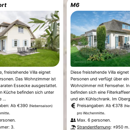
ort
M6
e, freistehende Villa eignet
Diese freistehende Villa eignet 
Personen. Das Wohnzimmer ist
Personen und verfügt über ein
paraten Essecke ausgestattet.
Wohnzimmer mit Fernseher. In
en Küche befinden sich unter
befinden sich eine Filterkaffe
 ...
und ein Kühlschrank. Im Oberg
aben: Ab €390
Preisangaben: Ab €378
(Nebensaison)
(Ne
.
.
mitte
pro Wochenmitte
ersonen.
Max. 6 personen.
mmer: 3.
Strandentfernung
: ±950 m.