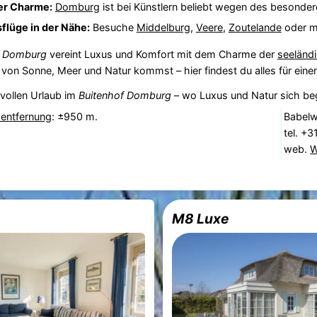
ler Charme:
Domburg
ist bei Künstlern beliebt wegen des besonder
flüge in der Nähe:
Besuche
Middelburg
,
Veere
,
Zoutelande
oder ma
f Domburg
vereint Luxus und Komfort mit dem Charme der
seeländ
von Sonne, Meer und Natur kommst – hier findest du alles für eine
lvollen Urlaub im
Buitenhof Domburg
– wo Luxus und Natur sich be
dentfernung
: ±950 m.
Babel
tel. +
web.
W
M8 Luxe