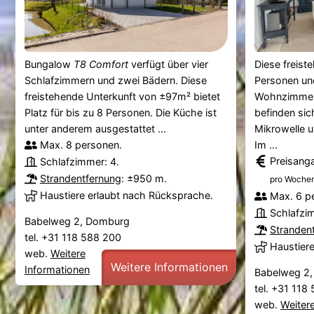
Bungalow
T8 Comfort
verfügt über vier
Diese freiste
Schlafzimmern und zwei Bädern. Diese
Personen und
freistehende Unterkunft von ±97m² bietet
Wohnzimmer 
Platz für bis zu 8 Personen. Die Küche ist
befinden sic
unter anderem ausgestattet ...
Mikrowelle u
Max. 8 personen.
Im ...
Preisang
Schlafzimmer: 4.
Strandentfernung
: ±950 m.
pro Wochen
Haustiere erlaubt nach Rücksprache.
Max. 6 p
Schlafzi
Babelweg 2, Domburg
Stranden
tel. +31 118 588 200
Haustier
web.
Weitere
Weitere Informationen
Informationen
Babelweg 2
tel. +31 11
web.
Weiter