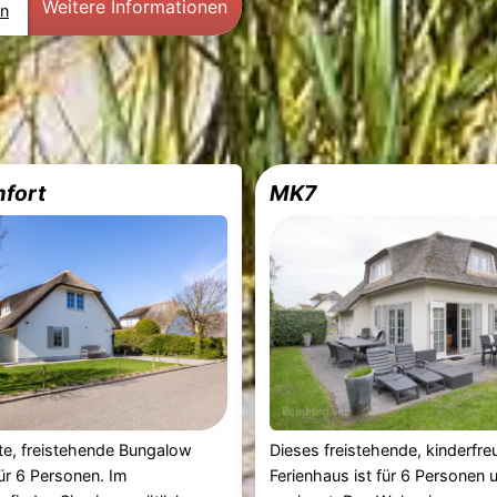
Weitere Informationen
en
fort
MK7
lte, freistehende Bungalow
Dieses freistehende, kinderfre
für 6 Personen. Im
Ferienhaus ist für 6 Personen 