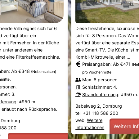
hende Villa eignet sich für 6
Diese freistehende, luxuriöse V
 verfügt über ein
sich für 8 Personen. Das Wo
mit Fernseher. In der Küche
verfügt über eine separate Es
h unter anderem eine
eine Smart-TV. Die Küche ist mi
nd eine Filterkaffeemaschine.
Kombi-Mikrowelle, einer ...
Preisangaben: Ab €471
(Ne
aben: Ab €348
(Nebensaison)
.
pro Wochenmitte
.
mitte
Max. 8 personen.
ersonen.
Schlafzimmer: 4.
mmer: 3.
Strandentfernung
: ±950 m.
tfernung
: ±950 m.
Babelweg 2, Domburg
e erlaubt nach Rücksprache.
tel. +31 118 588 200
web.
Weitere
, Domburg
Weitere In
Informationen
8 588 200
e