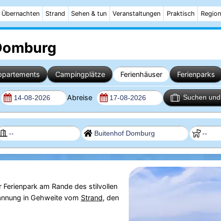
Übernachten
Strand
Sehen & tun
Veranstaltungen
Praktisch
Region
 Domburg
ppartements
Campingplätze
Ferienhäuser
Ferienparks
Abreise
Suchen und 
er Ferienpark am Rande des stilvollen
pannung in Gehweite vom
Strand
, den