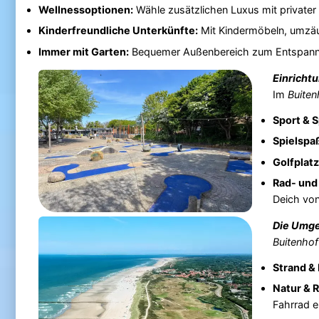
Wellnessoptionen:
Wähle zusätzlichen Luxus mit privater
Kinderfreundliche Unterkünfte:
Mit Kindermöbeln, umzäu
Immer mit Garten:
Bequemer Außenbereich zum Entspanne
Einrichtu
Im
Buite
Sport & S
Spielspa
Golfplat
Rad- und
Deich vo
Die Umg
Buitenho
Strand &
Natur & 
Fahrrad e