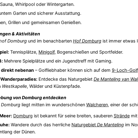
 Sauna, Whirlpool oder Wintergarten.
ntem Garten und sicherer Ausstattung.
n, Grillen und gemeinsamen Genießen.
ngen & Aktivitäten
nhof Domburg
und im benachbarten
Hof Domburg
ist immer etwas l
piel:
Tennisplätze,
Minigolf
, Bogenschießen und Sportfelder.
ß:
Mehrere Spielplätze und ein Jugendtreff mit Gaming.
z direkt nebenan
– Golfliebhaber können sich auf dem
9-Loch-Golf
 Wanderparadies:
Entdecke das Naturgebiet
De Manteling van Wa
n
Westkapelle
, Wälder und Küstenpfade.
ebung von
Domburg
entdecken
f Domburg
liegt mitten im wunderschönen
Walcheren
, einer der s
 Meer:
Domburg
ist bekannt für seine breiten, sauberen
Strände
mit
Ruhe:
Wandere durch das herrliche
Naturgebiet
De Manteling
im Nor
ntlang der Dünen.