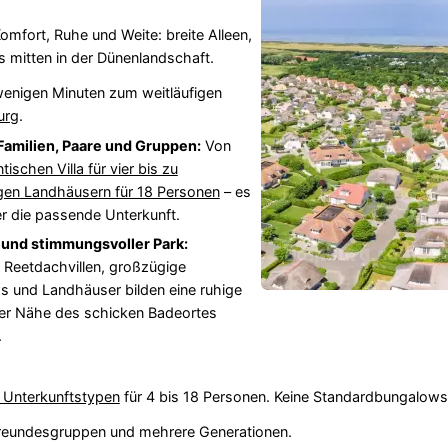
omfort, Ruhe und Weite: breite Alleen,
 mitten in der Dünenlandschaft.
 wenigen Minuten zum weitläufigen
urg
.
 Familien, Paare und Gruppen:
Von
ischen Villa für vier bis zu
gen Landhäusern für 18 Personen
– es
r die passende Unterkunft.
r und stimmungsvoller Park:
 Reetdachvillen, großzügige
 und Landhäuser bilden eine ruhige
er Nähe des schicken Badeortes
.
 Unterkunftstypen
für 4 bis 18 Personen. Keine Standardbungalows
 Freundesgruppen und mehrere Generationen.