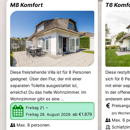
M8 Komfort
T6 Komf
Diese freistehende Villa ist für 8 Personen
Diese restylt
geeignet. Über den Flur, der mit einer
sich für 6 
separaten Toilette ausgestattet ist,
mit einer se
erreichst Du das helle Wohnzimmer. Im
In der offen
Wohnzimmer gibt es eine ...
anderem eine
Preisang
–
Freitag 21.
pro Wochen
:
ab €1.879
Freitag 28. August 2026
Max. 6 p
Max. 8 personen.
Schlafzi