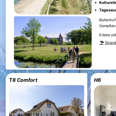
Kulturel
Tagesaus
Buitenho
Genießen 
Erlebe sti
Stran
T8 Comfort
H6