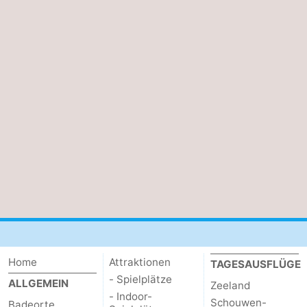
Home
Attraktionen
TAGESAUSFLÜGE
- Spielplätze
ALLGEMEIN
Zeeland
- Indoor-
Schouwen-
Badeorte