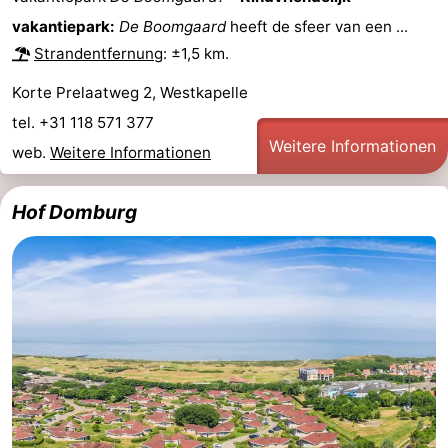
vakantiepark:
De Boomgaard
heeft de sfeer van een ...
&
-
Strandentfernung
: ±1,5 km.
tun
Museen
-
Korte Prelaatweg 2, Westkapelle
Denkmäler
-
tel. +31 118 571 377
Weitere Informationen
web.
Weitere Informationen
Leuchtturme
-
Aussichtspunkte
Attraktionen
Hof Domburg
-
Spielplätze
-
Indoor-
-
Spielplätze
Bowling
Wellness-
Zentren
Dörfer