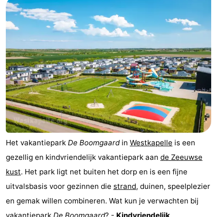
-
Buitenhof
-
Domburg
De
-
Boomgaard
De
-
Zandput
Hof
-
Domburg
Joossesweg
-
Het vakantiepark
De Boomgaard
in
Westkapelle
is een
Résidence
Hotels
gezellig en kindvriendelijk vakantiepark aan
de Zeeuwse
Wijngaerde
Lastminutes
kust
. Het park ligt net buiten het dorp en is een fijne
uitvalsbasis voor gezinnen die
strand
, duinen, speelplezier
Strand
en gemak willen combineren. Wat kun je verwachten bij
Sehen
vakantiepark
De Boomgaard
? -
Kindvriendelijk