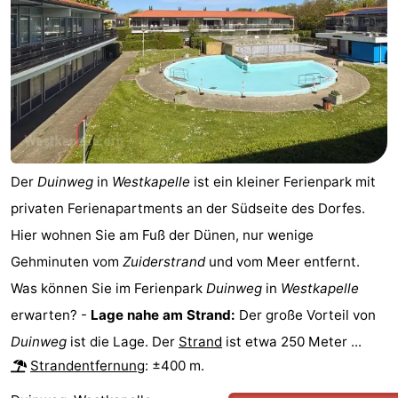
van
Veere
-
Schouwen
Natur
-
Oranjezon
Oostkapelle
-
Natur
-
Der
Duinweg
in
Westkapelle
ist ein kleiner Ferienpark mit
de
Domburg
-
privaten Ferienapartments an der Südseite des Dorfes.
Mantelingen
Zoutelande
-
Hier wohnen Sie am Fuß der Dünen, nur wenige
Gehminuten vom
Zuiderstrand
und vom Meer entfernt.
Natur
-
Was können Sie im Ferienpark
Duinweg
in
Westkapelle
Walcherse
Dishoek
-
erwarten? -
Lage nahe am Strand:
Der große Vorteil von
Duinweg
ist die Lage. Der
Strand
ist etwa 250 Meter ...
bos
Vlissingen
-
Strandentfernung
: ±400 m.
Middelburg
Zeeuws-