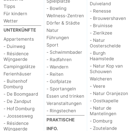
Spielplätze
Duiveland
Tipps
- Bowling
- Renesse
Für kindern
Wellness-Zentren
- Brouwershaven
Wetter
Dörfer & Städte
- Bruinisse
UNTERKÜNFTE
Natur
- Zierikzee
Führungen
Appartements
- Natur
Sport
Oosterschelde
- Duinweg
- Schwimmbader
- Burgh
- Résidence
Haamstede
Wijngaerde
- Radfahren
- Natur Kop van
Campingplätze
- Wandern
Schouwen
Ferienhäuser
- Reiten
Walcheren
- Buitenhof
- Golfplatze
- Veere
Domburg
- Sportangeln
- Natur Oranjezon
- De Boomgaard
Essen und trinken
- Oostkapelle
- De Zandput
Veranstaltungen
- Natur de
- Hof Domburg
- Ringstechen
Mantelingen
- Joossesweg
PRAKTISCHE
- Domburg
- Résidence
- Zoutelande
INFO.
Wijngaerde