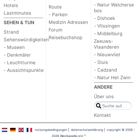
- Natur Walcherse
Hotels
Route
bos
Lastminutes
- Parken
- Dishoek
Medizin Adressen
SEHEN & TUN
- Vlissingen
Forum
Strand
- Middelburg
Reisebuchshop
Sehenswürdigkeiten
Zeeuws-
Vlaanderen
- Museen
- Nieuwvliet
- Denkmäler
- Sluis
- Leuchtturme
- Cadzand
- Aussichtspunkte
- Natur Het Zwin
ANDERE
Über uns
Kontakt
nutzungsbedingungen
|
datenschutzerklärung
|
copyright © 2005 -
2026 Westkapelle.org
™