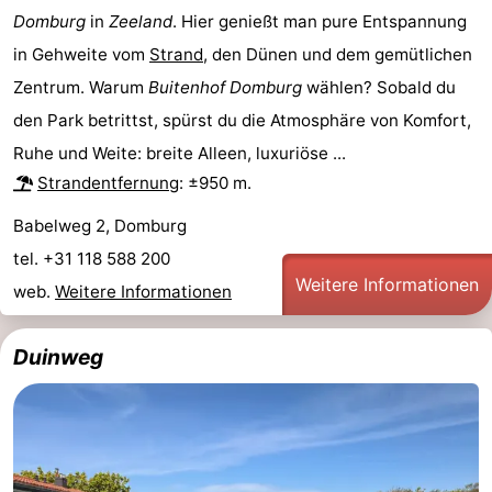
Domburg
in
Zeeland
. Hier genießt man pure Entspannung
Schouwen-
in Gehweite vom
Strand
, den Dünen und dem gemütlichen
Duiveland
-
Zentrum. Warum
Buitenhof Domburg
wählen? Sobald du
den Park betrittst, spürst du die Atmosphäre von Komfort,
Renesse
-
Ruhe und Weite: breite Alleen, luxuriöse ...
Strandentfernung
: ±950 m.
Brouwershaven
-
Babelweg 2, Domburg
Bruinisse
-
tel. +31 118 588 200
Zierikzee
-
Weitere Informationen
web.
Weitere Informationen
Natur
-
Duinweg
Oosterschelde
Burgh
-
Haamstede
Natur
Walcheren
Kop
-