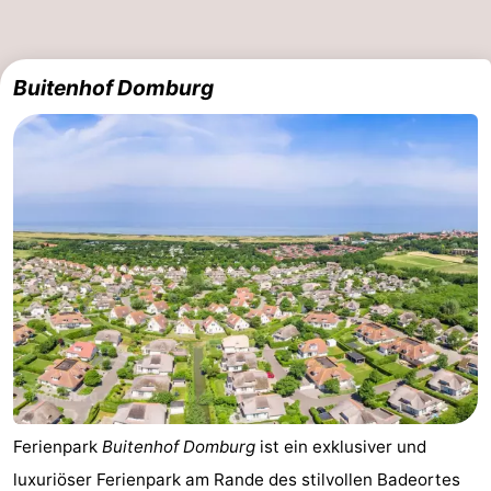
und
Veranstaltungen
trinken
Ringstechen
Buitenhof Domburg
Praktisch
Forum
Route
-
Parken
Reisebuchshop
Medizin
Adressen
Region
Ferienpark
Buitenhof Domburg
ist ein exklusiver und
Zeeland
luxuriöser Ferienpark am Rande des stilvollen Badeortes