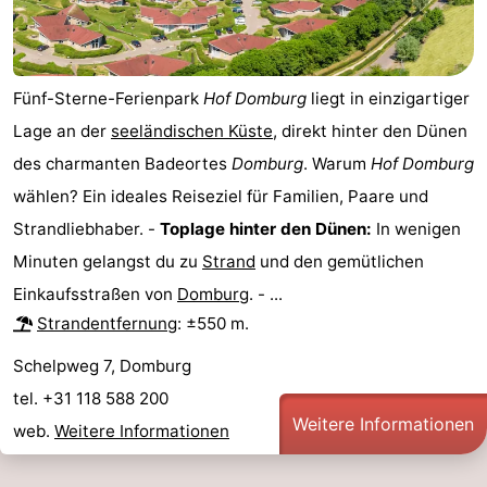
&
Natur
Städte
Führungen
Fünf-Sterne-Ferienpark
Hof Domburg
liegt in einzigartiger
Sport
Lage an der
seeländischen Küste
, direkt hinter den Dünen
des charmanten Badeortes
Domburg
. Warum
Hof Domburg
-
wählen? Ein ideales Reiseziel für Familien, Paare und
Schwimmbader
-
Strandliebhaber. -
Toplage hinter den Dünen:
In wenigen
Minuten gelangst du zu
Strand
und den gemütlichen
Radfahren
-
Einkaufsstraßen von
Domburg
. - ...
Strandentfernung
: ±550 m.
Wandern
-
Schelpweg 7, Domburg
Reiten
-
tel. +31 118 588 200
Golfplatze
-
Weitere Informationen
web.
Weitere Informationen
Sportangeln
Essen