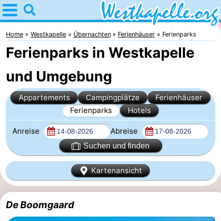
Home
Westkapelle
Home
Westkapelle
Übernachten
Ferienhäuser
Ferienparks
Ferienparks in Westkapelle
Tipps
und Umgebung
Für
Appartements
Campingplätze
Ferienhäuser
kindern
Übernachten
Ferienparks
Hotels
Appartements
Anreise
Abreise
-
Suchen und finden
Duinweg
-
Kartenansicht
Résidence
Campingplätze
De Boomgaard
Wijngaerde
Ferienhäuser