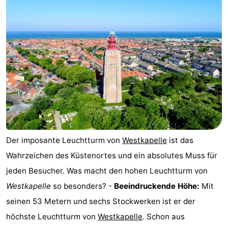
-
Buitenhof
-
Domburg
De
-
Boomgaard
De
-
Zandput
Hof
-
Domburg
Joossesweg
-
Der imposante Leuchtturm von
Westkapelle
ist das
Résidence
Hotels
Wahrzeichen des Küstenortes und ein absolutes Muss für
jeden Besucher. Was macht den hohen Leuchtturm von
Wijngaerde
Lastminutes
Westkapelle
so besonders? -
Beeindruckende Höhe:
Mit
Strand
seinen 53 Metern und sechs Stockwerken ist er der
höchste Leuchtturm von
Westkapelle
. Schon aus
Sehen