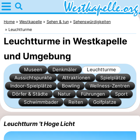
Home
Westkapelle
Home
Westkapelle
Sehen & tun
Sehenswürdigkeiten
Leuchtturme
Tipps
Leuchtturme in Westkapelle
Für
und Umgebung
kindern
Übernachten
Museen
Denkmäler
Leuchtturme
Appartements
Aussichtspunkte
Attraktionen
Spielplätze
Indoor-Spielplätze
Bowling
Wellness-Zentren
-
Dörfer & Städte
Natur
Führungen
Sport
Schwimmbader
Reiten
Golfplatze
Duinweg
-
Résidence
Campingplätze
Leuchtturm 't Hoge Licht
Wijngaerde
Ferienhäuser