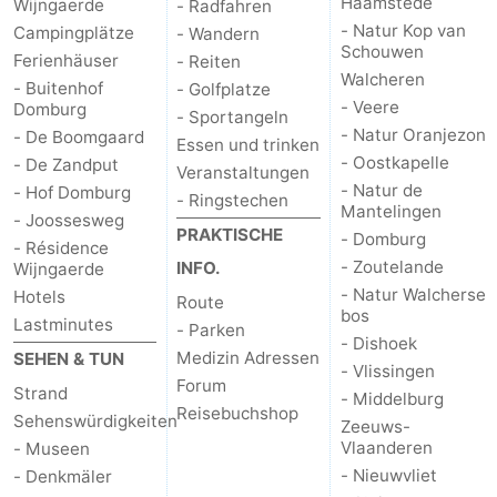
Haamstede
Wijngaerde
- Radfahren
- Natur Kop van
Campingplätze
- Wandern
Schouwen-
Schouwen
Ferienhäuser
- Reiten
Walcheren
Duiveland
-
- Buitenhof
- Golfplatze
- Veere
Domburg
- Sportangeln
- Natur Oranjezon
Renesse
-
- De Boomgaard
Essen und trinken
- Oostkapelle
- De Zandput
Veranstaltungen
Brouwershaven
-
- Natur de
- Hof Domburg
- Ringstechen
Mantelingen
- Joossesweg
PRAKTISCHE
Bruinisse
-
- Domburg
- Résidence
- Zoutelande
INFO.
Wijngaerde
Zierikzee
-
- Natur Walcherse
Hotels
Route
bos
Lastminutes
- Parken
Natur
-
- Dishoek
Medizin Adressen
SEHEN & TUN
- Vlissingen
Forum
Oosterschelde
Burgh
-
Strand
- Middelburg
Reisebuchshop
Sehenswürdigkeiten
Zeeuws-
Haamstede
Natur
Walcheren
Vlaanderen
- Museen
- Nieuwvliet
- Denkmäler
Kop
-