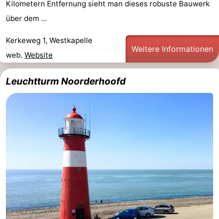
Kilometern Entfernung sieht man dieses robuste Bauwerk
&
-
über dem ...
tun
Museen
-
Kerkeweg 1, Westkapelle
Weitere Informationen
web.
Website
Denkmäler
-
Leuchtturme
-
Leuchtturm Noorderhoofd
Aussichtspunkte
Attraktionen
-
Spielplätze
-
Indoor-
-
Spielplätze
Bowling
Wellness-
Zentren
Dörfer