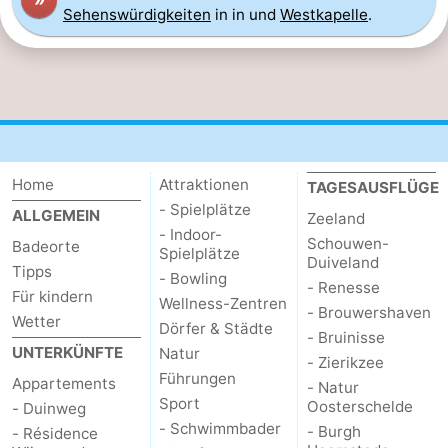
Sehenswürdigkeiten
in in und
Westkapelle
.
und
Veranstaltungen
trinken
Ringstechen
Praktisch
Forum
Home
Attraktionen
TAGESAUSFLÜGE
- Spielplätze
Route
ALLGEMEIN
Zeeland
- Indoor-
Schouwen-
Badeorte
Spielplätze
-
Duiveland
Tipps
- Bowling
- Renesse
Für kindern
Parken
Reisebuchshop
Wellness-Zentren
- Brouwershaven
Wetter
Dörfer & Städte
- Bruinisse
Medizin
UNTERKÜNFTE
Natur
- Zierikzee
Führungen
Appartements
- Natur
Adressen
Region
Sport
Oosterschelde
- Duinweg
- Schwimmbader
- Burgh
- Résidence
Zeeland