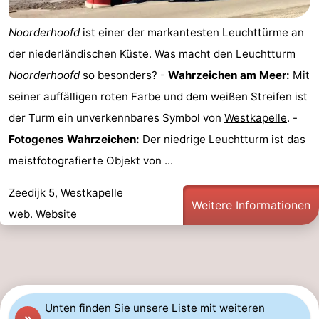
&
Natur
Noorderhoofd
ist einer der markantesten Leuchttürme an
Städte
Führungen
der niederländischen Küste. Was macht den Leuchtturm
Noorderhoofd
so besonders? -
Wahrzeichen am Meer:
Mit
Sport
seiner auffälligen roten Farbe und dem weißen Streifen ist
-
der Turm ein unverkennbares Symbol von
Westkapelle
. -
Fotogenes Wahrzeichen:
Der niedrige Leuchtturm ist das
Schwimmbader
-
meistfotografierte Objekt von ...
Radfahren
-
Zeedijk 5, Westkapelle
Weitere Informationen
Wandern
-
web.
Website
Reiten
-
Golfplatze
-
Unten finden Sie unsere Liste mit weiteren
Sportangeln
Essen
»