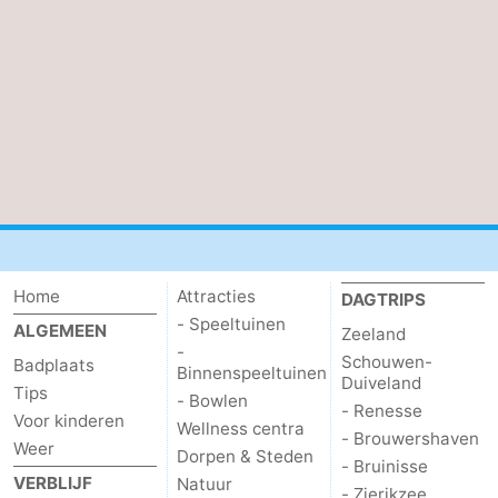
Middelburg
Zeeuws-
Vlaanderen
-
Nieuwvliet
-
Sluis
-
Cadzand
-
Natuur
Weer
Home
Attracties
DAGTRIPS
- Speeltuinen
ALGEMEEN
Zeeland
Het
Contact
-
Schouwen-
Badplaats
Binnenspeeltuinen
Duiveland
Zwin
Tips
- Bowlen
- Renesse
Voor kinderen
Wellness centra
- Brouwershaven
Weer
Dorpen & Steden
- Bruinisse
VERBLIJF
Natuur
- Zierikzee