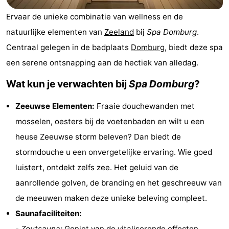
Vakantiehuizen
Ervaar de unieke combinatie van wellness en de
natuurlijke elementen van
Zeeland
bij
Spa Domburg
.
-
Centraal gelegen in de badplaats
Domburg
, biedt deze spa
Buitenhof
-
een serene ontsnapping aan de hectiek van alledag.
Domburg
De
-
Wat kun je verwachten bij
Spa Domburg
?
Boomgaard
De
-
Zeeuwse Elementen:
Fraaie douchewanden met
mosselen, oesters bij de voetenbaden en wilt u een
Zandput
Hof
-
heuse Zeeuwse storm beleven? Dan biedt de
Domburg
Joossesweg
-
stormdouche u een onvergetelijke ervaring. Wie goed
luistert, ontdekt zelfs zee. Het geluid van de
Résidence
Last
aanrollende golven, de branding en het geschreeuw van
Wijngaerde
minutes
Strand
de meeuwen maken deze unieke beleving compleet.
Saunafaciliteiten:
Zien
-
Zoutsauna:
Geniet van de vitaliserende effecten