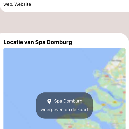
web.
Website
Zeeland
Schouwen-
Duiveland
-
Locatie van Spa Domburg
Renesse
-
Brouwershaven
-
Bruinisse
-
Zierikzee
-
Natuur
-
Spa Domburg
weergeven op de kaart
Oosterschelde
Burgh
-
Haamstede
Natuur
Walcheren