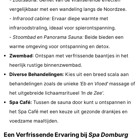
&
Bezienswaardigheden
vergelijkbaar met een wandeling langs de Noordzee.
-
Infrarood cabine:
Ervaar diepe warmte met
doen
-
infraroodstraling, ideaal voor spierontspanning.
Musea
-
-
Stoombad en Panorama Sauna:
Beide bieden een
warme omgeving voor ontspanning en detox.
Monumenten
-
Zwembad
: Ontspan met verfrissende baantjes in het
Vuurtorens
-
heerlijk rustige binnenzwembad.
Diverse Behandelingen:
Kies uit een breed scala aan
Uitkijkpunten
Attracties
behandelingen zoals de unieke
'Eb en Vloed'
massage of
-
het uitgebreide lichaamsritueel
'In de Zee'
.
Spa Café:
Tussen de sauna door kunt u ontspannen in
Speeltuinen
-
het Spa Café met een keuze uit gezonde drankjes en
Binnenspeeltuinen
-
voedzame maaltijden.
Een Verfrissende Ervaring bij
Spa Domburg
Bowlen
Wellness