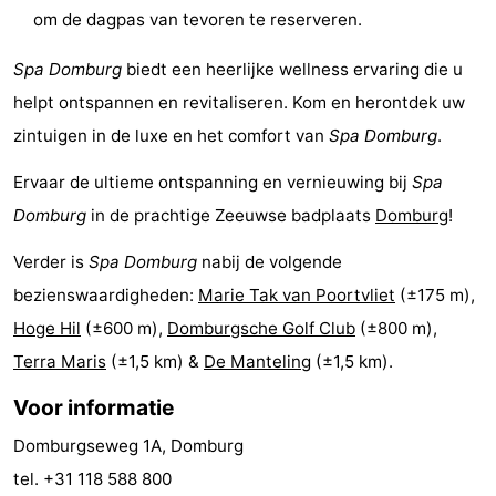
om de dagpas van tevoren te reserveren.
en
Evenementen
Spa Domburg
biedt een heerlijke wellness ervaring die u
drinken
Ringrijden
helpt ontspannen en revitaliseren. Kom en herontdek uw
Praktisch
zintuigen in de luxe en het comfort van
Spa Domburg
.
Ervaar de ultieme ontspanning en vernieuwing bij
Spa
Forum
Domburg
in de prachtige Zeeuwse badplaats
Domburg
!
Route
Verder is
Spa Domburg
nabij de volgende
-
bezienswaardigheden:
Marie Tak van Poortvliet
(±175 m),
Hoge Hil
(±600 m),
Domburgsche Golf Club
(±800 m),
Parkeren
Reisboekenwinkel
Terra Maris
(±1,5 km) &
De Manteling
(±1,5 km).
Nieuws
Voor informatie
Medische
Domburgseweg 1A, Domburg
tel. +31 118 588 800
adressen
Regio