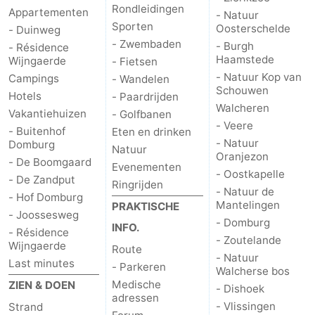
Rondleidingen
Appartementen
- Natuur
Sporten
Oosterschelde
- Duinweg
- Zwembaden
- Burgh
- Résidence
Haamstede
Wijngaerde
- Fietsen
- Natuur Kop van
Campings
- Wandelen
Schouwen
Hotels
- Paardrijden
Walcheren
Vakantiehuizen
- Golfbanen
- Veere
- Buitenhof
Eten en drinken
- Natuur
Domburg
Natuur
Oranjezon
- De Boomgaard
Evenementen
- Oostkapelle
- De Zandput
Ringrijden
- Natuur de
- Hof Domburg
Mantelingen
PRAKTISCHE
- Joossesweg
- Domburg
INFO.
- Résidence
- Zoutelande
Wijngaerde
Route
- Natuur
Last minutes
- Parkeren
Walcherse bos
Medische
ZIEN & DOEN
- Dishoek
adressen
- Vlissingen
Strand