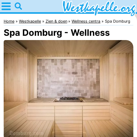
Home
Westkapelle
Home
Westkapelle
Zien & doen
Wellness centra
Spa Domburg
Spa Domburg - Wellness
Tips
Voor
kinderen
Overnachten
Appartementen
-
Duinweg
-
Résidence
Campings
Wijngaerde
Hotels