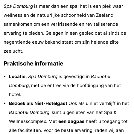
Spa Domburg
is meer dan een spa; het is een plek waar
centra
Dorpen
wellness en de natuurlijke schoonheid van
Zeeland
&
Natuur
samenkomen om een verfrissende en revitaliserende
ervaring te bieden. Gelegen in een gebied dat al sinds de
Steden
Rondleidingen
negentiende eeuw bekend staat om zijn helende zilte
Sporten
zeelucht.
-
Praktische informatie
Zwembaden
-
Locatie:
Spa Domburg
is gevestigd in
Badhotel
Domburg
, met de entree via de hoofdingang van het
Fietsen
-
hotel.
Wandelen
-
Bezoek als Niet-Hotelgast
Ook als u niet verblijft in het
Badhotel Domburg
, kunt u genieten van het Spa &
Paardrijden
-
Wellnesscomplex. Met
een dagpas
heeft u toegang tot
Golfbanen
Eten
alle faciliteiten. Voor de beste ervaring, raden wij aan