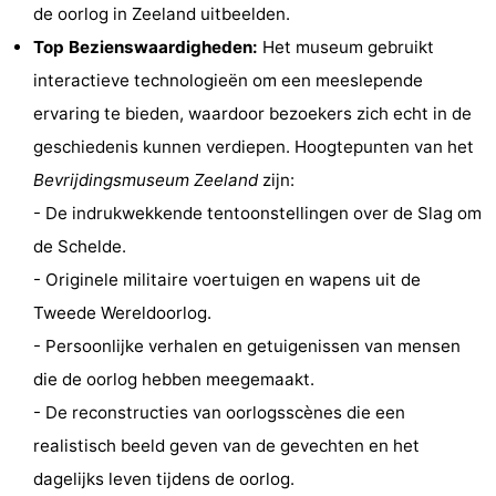
de oorlog in Zeeland uitbeelden.
&
Bezienswaardigheden
Top Bezienswaardigheden:
Het museum gebruikt
doen
-
interactieve technologieën om een meeslepende
ervaring te bieden, waardoor bezoekers zich echt in de
Musea
-
geschiedenis kunnen verdiepen. Hoogtepunten van het
Monumenten
-
Bevrijdingsmuseum Zeeland
zijn:
- De indrukwekkende tentoonstellingen over de Slag om
Vuurtorens
-
de Schelde.
Uitkijkpunten
Attracties
- Originele militaire voertuigen en wapens uit de
Tweede Wereldoorlog.
-
- Persoonlijke verhalen en getuigenissen van mensen
Speeltuinen
-
die de oorlog hebben meegemaakt.
- De reconstructies van oorlogsscènes die een
Binnenspeeltuinen
-
realistisch beeld geven van de gevechten en het
Bowlen
Wellness
dagelijks leven tijdens de oorlog.