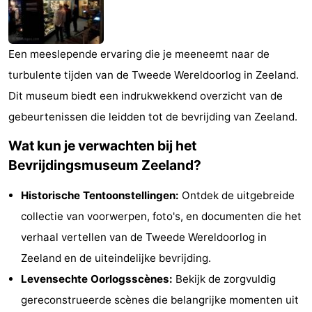
Vakantiehuizen
-
Een meeslepende ervaring die je meeneemt naar de
turbulente tijden van de Tweede Wereldoorlog in Zeeland.
Buitenhof
-
Dit museum biedt een indrukwekkend overzicht van de
Domburg
De
-
gebeurtenissen die leidden tot de bevrijding van Zeeland.
Boomgaard
De
-
Wat kun je verwachten bij het
Bevrijdingsmuseum Zeeland?
Zandput
Hof
-
Historische Tentoonstellingen:
Ontdek de uitgebreide
Domburg
Joossesweg
-
collectie van voorwerpen, foto's, en documenten die het
Résidence
Last
verhaal vertellen van de Tweede Wereldoorlog in
Zeeland en de uiteindelijke bevrijding.
Wijngaerde
minutes
Strand
Levensechte Oorlogsscènes:
Bekijk de zorgvuldig
Zien
gereconstrueerde scènes die belangrijke momenten uit