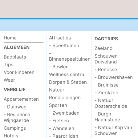
Kop
-
van
Veere
-
Home
Attracties
Schouwen
Natuur
-
DAGTRIPS
- Speeltuinen
ALGEMEEN
Zeeland
Oranjezon
Oostkapelle
-
-
Schouwen-
Badplaats
Binnenspeeltuinen
Duiveland
Tips
Natuur
-
- Bowlen
- Renesse
Voor kinderen
Wellness centra
- Brouwershaven
Weer
de
Domburg
-
Dorpen & Steden
- Bruinisse
VERBLIJF
Natuur
- Zierikzee
Mantelingen
Zoutelande
-
Rondleidingen
Appartementen
- Natuur
Sporten
Oosterschelde
- Duinweg
Natuur
-
- Zwembaden
- Burgh
- Résidence
Haamstede
Wijngaerde
- Fietsen
Walcherse
Dishoek
-
- Natuur Kop van
Campings
- Wandelen
Schouwen
bos
Vlissingen
-
Hotels
- Paardrijden