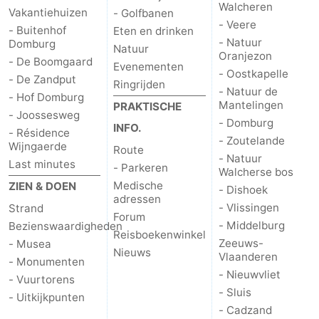
Walcheren
Vakantiehuizen
- Golfbanen
- Veere
Middelburg
Zeeuws-
- Buitenhof
Eten en drinken
- Natuur
Domburg
Natuur
Oranjezon
Vlaanderen
-
- De Boomgaard
Evenementen
- Oostkapelle
- De Zandput
Ringrijden
Nieuwvliet
-
- Natuur de
- Hof Domburg
Mantelingen
PRAKTISCHE
- Joossesweg
Sluis
-
- Domburg
INFO.
- Résidence
- Zoutelande
Wijngaerde
Route
Cadzand
-
- Natuur
Last minutes
- Parkeren
Walcherse bos
Medische
ZIEN & DOEN
Natuur
Weer
- Dishoek
adressen
- Vlissingen
Strand
Forum
Het
Contact
- Middelburg
Bezienswaardigheden
Reisboekenwinkel
Zeeuws-
- Musea
Zwin
Nieuws
Vlaanderen
- Monumenten
- Nieuwvliet
- Vuurtorens
- Sluis
- Uitkijkpunten
- Cadzand