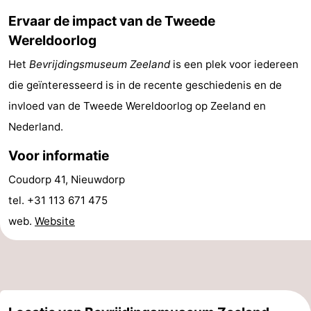
Ervaar de impact van de Tweede
centra
Dorpen
Wereldoorlog
&
Natuur
Het
Bevrijdingsmuseum Zeeland
is een plek voor iedereen
Steden
Rondleidingen
die geïnteresseerd is in de recente geschiedenis en de
invloed van de Tweede Wereldoorlog op Zeeland en
Sporten
Nederland.
-
Voor informatie
Zwembaden
-
Coudorp 41, Nieuwdorp
tel. +31 113 671 475
Fietsen
-
web.
Website
Wandelen
-
Paardrijden
-
Golfbanen
Eten