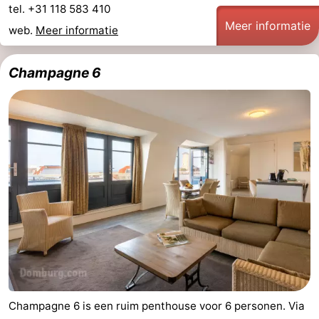
tel. +31 118 583 410
Kop
-
Meer informatie
web.
Meer informatie
van
Veere
-
Champagne 6
Schouwen
Natuur
-
Oranjezon
Oostkapelle
-
Natuur
-
de
Domburg
-
Mantelingen
Zoutelande
-
Natuur
-
Walcherse
Dishoek
-
Champagne 6 is een ruim penthouse voor 6 personen. Via
bos
Vlissingen
-