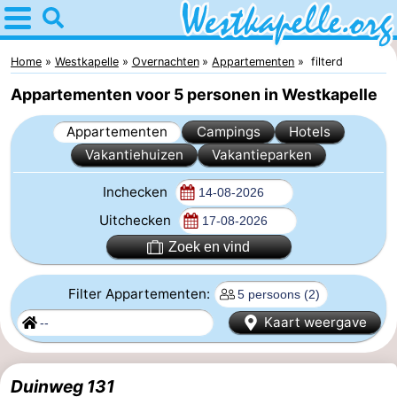
Home
Westkapelle
Home
Westkapelle
Overnachten
Appartementen
filterd
Appartementen voor 5 personen in Westkapelle
Tips
Appartementen
Campings
Hotels
Voor
Vakantiehuizen
Vakantieparken
kinderen
Overnachten
Inchecken
Appartementen
Uitchecken
Zoek en vind
-
Filter Appartementen:
Duinweg
-
Kaart weergave
Résidence
Campings
Wijngaerde
Hotels
Duinweg 131