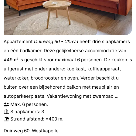
Zeeland
Schouwen-
Duiveland
-
Appartement
Duinweg 60 - Chava
heeft drie slaapkamers
en één badkamer. Deze gelijkvloerse accommodatie van
Renesse
-
±49m² is geschikt voor maximaal 6 personen. De keuken is
Brouwershaven
-
uitgerust met onder andere: koelkast, koffieapparaat,
waterkoker, broodrooster en oven. Verder beschikt u
Bruinisse
-
buiten over een bijbehorend balkon met meubilair en
Zierikzee
-
autoparkeerplaats. Vakantiewoning met zwembad ...
Max. 6 personen.
Natuur
-
Slaapkamers: 3.
Strand afstand
: ±400 m.
Oosterschelde
Burgh
-
Duinweg 60, Westkapelle
Haamstede
Natuur
Walcheren