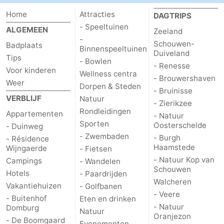
Home
Attracties
DAGTRIPS
- Speeltuinen
ALGEMEEN
Zeeland
-
Schouwen-
Badplaats
Binnenspeeltuinen
Duiveland
Tips
- Bowlen
- Renesse
Voor kinderen
Wellness centra
- Brouwershaven
Weer
Dorpen & Steden
- Bruinisse
VERBLIJF
Natuur
- Zierikzee
Rondleidingen
Appartementen
- Natuur
Sporten
Oosterschelde
- Duinweg
- Zwembaden
- Burgh
- Résidence
Haamstede
Wijngaerde
- Fietsen
- Natuur Kop van
Campings
- Wandelen
Schouwen
Hotels
- Paardrijden
Walcheren
Vakantiehuizen
- Golfbanen
- Veere
- Buitenhof
Eten en drinken
- Natuur
Domburg
Natuur
Oranjezon
- De Boomgaard
Evenementen