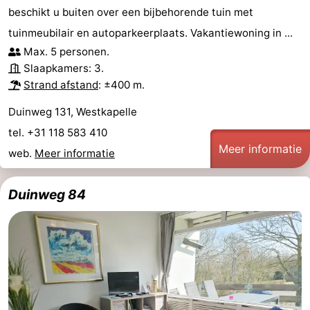
beschikt u buiten over een bijbehorende tuin met
&
Bezienswaardigheden
tuinmeubilair en autoparkeerplaats. Vakantiewoning in ...
doen
-
Max. 5 personen.
Slaapkamers: 3.
Musea
-
Strand afstand
: ±400 m.
Duinweg 131, Westkapelle
Monumenten
-
tel. +31 118 583 410
Vuurtorens
-
Meer informatie
web.
Meer informatie
Uitkijkpunten
Attracties
Duinweg 84
-
Speeltuinen
-
Binnenspeeltuinen
-
Bowlen
Wellness