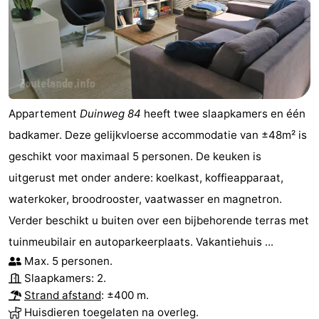
centra
Dorpen
&
Natuur
Steden
Rondleidingen
Appartement
Duinweg 84
heeft twee slaapkamers en één
Sporten
badkamer. Deze gelijkvloerse accommodatie van ±48m² is
-
geschikt voor maximaal 5 personen. De keuken is
uitgerust met onder andere: koelkast, koffieapparaat,
Zwembaden
-
waterkoker, broodrooster, vaatwasser en magnetron.
Fietsen
-
Verder beschikt u buiten over een bijbehorende terras met
tuinmeubilair en autoparkeerplaats. Vakantiehuis ...
Wandelen
-
Max. 5 personen.
Paardrijden
-
Slaapkamers: 2.
Strand afstand
: ±400 m.
Golfbanen
Eten
Huisdieren toegelaten na overleg.