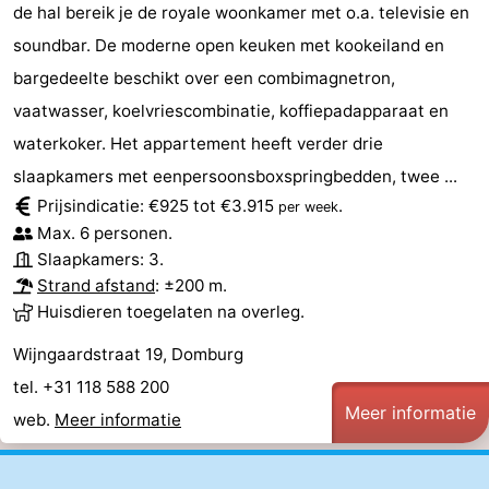
de hal bereik je de royale woonkamer met o.a. televisie en
Middelburg
Zeeuws-
soundbar. De moderne open keuken met kookeiland en
bargedeelte beschikt over een combimagnetron,
Vlaanderen
-
vaatwasser, koelvriescombinatie, koffiepadapparaat en
Nieuwvliet
-
waterkoker. Het appartement heeft verder drie
slaapkamers met eenpersoonsboxspringbedden, twee ...
Sluis
-
Prijsindicatie: €925 tot €3.915
.
per week
Max. 6 personen.
Cadzand
-
Slaapkamers: 3.
Strand afstand
: ±200 m.
Natuur
Weer
Huisdieren toegelaten na overleg.
Het
Contact
Wijngaardstraat 19, Domburg
Zwin
tel. +31 118 588 200
Meer informatie
web.
Meer informatie