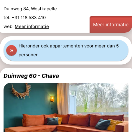
Duinweg 84, Westkapelle
en
Evenementen
tel. +31 118 583 410
drinken
Ringrijden
Meer informatie
web.
Meer informatie
Praktisch
Hieronder ook appartementen voor meer dan 5
Forum
»
personen.
Route
Duinweg 60 - Chava
-
Parkeren
Reisboekenwinkel
Nieuws
Medische
adressen
Regio