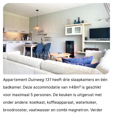
Vakantiehuizen
-
Buitenhof
-
Domburg
De
-
Boomgaard
De
-
Zandput
Hof
-
Domburg
Joossesweg
-
Appartement
Duinweg 131
heeft drie slaapkamers en één
Résidence
Last
badkamer. Deze accommodatie van ±48m² is geschikt
voor maximaal 5 personen. De keuken is uitgerust met
Wijngaerde
minutes
Strand
onder andere: koelkast, koffieapparaat, waterkoker,
Zien
broodrooster, vaatwasser en combi magnetron. Verder