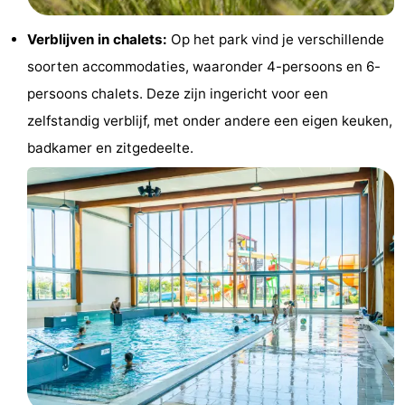
&
Nature
Verblijven in chalets:
Op het park vind je verschillende
soorten accommodaties, waaronder 4-persoons en 6-
Cities
Guided
persoons chalets. Deze zijn ingericht voor een
tours
Sports
zelfstandig verblijf, met onder andere een eigen keuken,
badkamer en zitgedeelte.
-
Swimming
-
pools
Cycling
-
Hiking
-
Horse
-
riding
Golf
-
courses
Sportfishing
Food