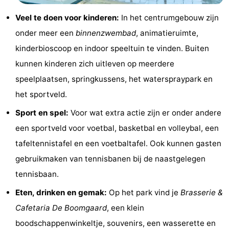
&
Events
Veel te doen voor kinderen:
In het centrumgebouw zijn
onder meer een
binnenzwembad
, animatieruimte,
Beverages
Ring
kinderbioscoop en indoor speeltuin te vinden. Buiten
riding
Practical
kunnen kinderen zich uitleven op meerdere
speelplaatsen, springkussens, het waterspraypark en
Forum
het sportveld.
Route
Sport en spel:
Voor wat extra actie zijn er onder andere
een sportveld voor voetbal, basketbal en volleybal, een
-
tafeltennistafel en een voetbaltafel. Ook kunnen gasten
Parking
Medical
gebruikmaken van tennisbanen bij de naastgelegen
tennisbaan.
addresses
Region
Eten, drinken en gemak:
Op het park vind je
Brasserie &
Zeeland
Cafetaria De Boomgaard
, een klein
Schouwen-
boodschappenwinkeltje, souvenirs, een wasserette en