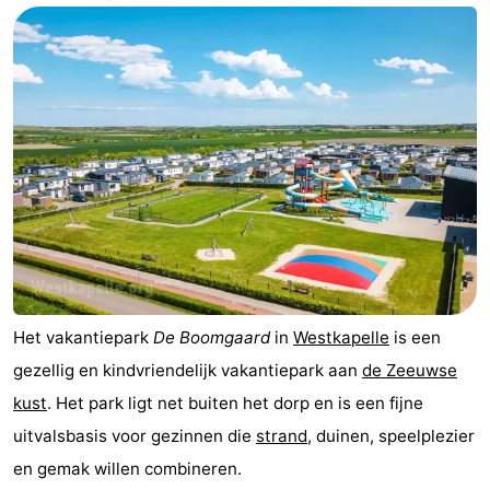
-
Buitenhof
-
Domburg
De
-
Boomgaard
De
-
Zandput
Hof
-
Domburg
Joossesweg
-
Résidence
Hotels
Het vakantiepark
De Boomgaard
in
Westkapelle
is een
gezellig en kindvriendelijk vakantiepark aan
de Zeeuwse
Wijngaerde
Lastminutes
kust
. Het park ligt net buiten het dorp en is een fijne
Beach
uitvalsbasis voor gezinnen die
strand
, duinen, speelplezier
en gemak willen combineren.
See