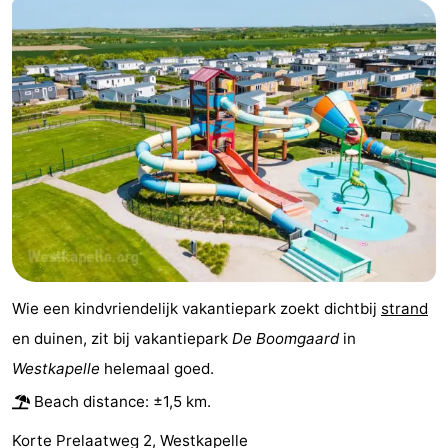
Nieuwvliet
-
Sluis
-
Cadzand
-
Nature
Weather
Het
Contact
Zwin
us
Wie een kindvriendelijk vakantiepark zoekt dichtbij
strand
en duinen, zit bij vakantiepark
De Boomgaard
in
Westkapelle
helemaal goed.
Beach distance: ±1,5 km.
Korte Prelaatweg 2, Westkapelle