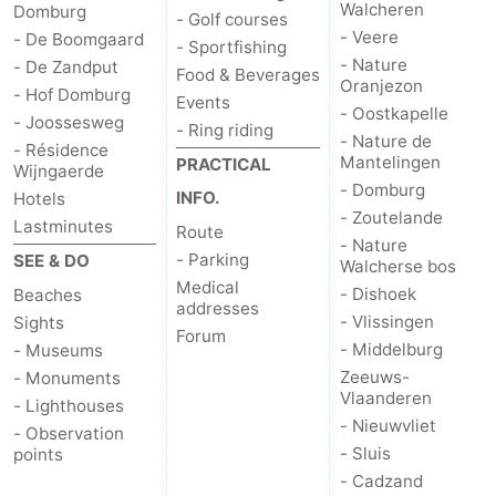
Walcheren
Domburg
- Golf courses
- Veere
- De Boomgaard
- Sportfishing
- Nature
- De Zandput
Food & Beverages
Oranjezon
- Hof Domburg
Events
- Oostkapelle
- Joossesweg
- Ring riding
- Nature de
- Résidence
Mantelingen
PRACTICAL
Wijngaerde
- Domburg
INFO.
Hotels
- Zoutelande
Lastminutes
Route
- Nature
- Parking
SEE & DO
Walcherse bos
Medical
- Dishoek
Beaches
addresses
- Vlissingen
Sights
Forum
- Middelburg
- Museums
Zeeuws-
- Monuments
Vlaanderen
- Lighthouses
- Nieuwvliet
- Observation
- Sluis
points
- Cadzand