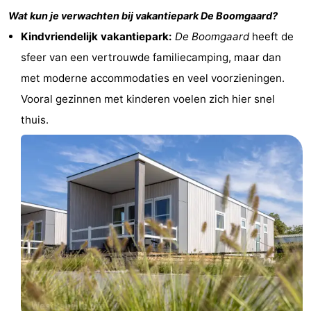
Wat kun je verwachten bij vakantiepark
De Boomgaard
?
&
-
Kindvriendelijk vakantiepark:
De Boomgaard
heeft de
do
Museums
-
sfeer van een vertrouwde familiecamping, maar dan
met moderne accommodaties en veel voorzieningen.
Monuments
-
Vooral gezinnen met kinderen voelen zich hier snel
Lighthouses
-
thuis.
Observation
Attractions
points
-
Playgrounds
-
Indoor
-
playgrounds
Bowling
Wellness
centres
centers
Villages