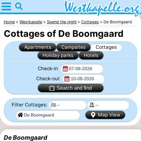
Home
Westkapelle
Home
Westkapelle
Spend the night
Cottages
De Boomgaard
Cottages of De Boomgaard
Tips
Apartments
Campsites
Cottages
For
Holiday parks
Hotels
kids
Spend
Check-in
the
Apartments
Check-out
Search and find
night
-
Filter Cottages:
Duinweg
-
Map View
Résidence
Campsites
Wijngaerde
Cottages
De Boomgaard