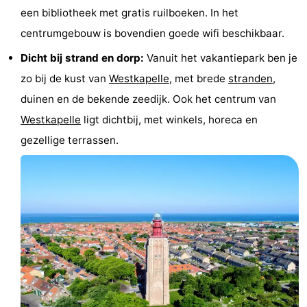
een bibliotheek met gratis ruilboeken. In het
Duiveland
-
centrumgebouw is bovendien goede wifi beschikbaar.
Renesse
-
Dicht bij strand en dorp:
Vanuit het vakantiepark ben je
zo bij de kust van
Westkapelle
, met brede
stranden
,
Brouwershaven
-
duinen en de bekende zeedijk. Ook het centrum van
Bruinisse
-
Westkapelle
ligt dichtbij, met winkels, horeca en
gezellige terrassen.
Zierikzee
-
Nature
-
Oosterschelde
Burgh
-
Haamstede
Nature
Walcheren
Kop
-
van
Veere
-