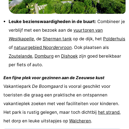
Schouwen
Nature
-
Leuke bezienswaardigheden in de buurt:
Combineer je
Oranjezon
Oostkapelle
-
verblijf met een bezoek aan de
vuurtoren van
Nature
-
Westkapelle
, de
Sherman tank
op de dijk, het
Polderhuis
of
natuurgebied
Noordervroon
. Ook plaatsen als
de
Domburg
-
Zoutelande
,
Domburg
en
Dishoek
zijn goed bereikbaar
Mantelingen
Zoutelande
-
per fiets of auto.
Nature
-
Een fijne plek voor gezinnen aan de Zeeuwse kust
Vakantiepark
De Boomgaard
is vooral geschikt voor
Walcherse
Dishoek
-
toeristen die graag een praktische en ontspannen
bos
Vlissingen
-
vakantieplek zoeken met veel faciliteiten voor kinderen.
Het park is rustig gelegen, maar toch dichtbij
het strand
,
Middelburg
Zeeuws-
het dorp en leuke uitstapjes op
Walcheren
.
Vlaanderen
-