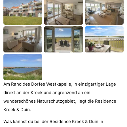
-
Buitenhof
-
Domburg
De
-
Boomgaard
De
-
Zandput
Hof
-
Domburg
Joossesweg
-
Résidence
Hotels
Am Rand des Dorfes Westkapelle, in einzigartiger Lage
direkt an der Kreek und angrenzend an ein
Wijngaerde
Lastminutes
wunderschönes Naturschutzgebiet, liegt die Residence
Strand
Kreek & Duin.
Was kannst du bei der Residence Kreek & Duin in
Sehen