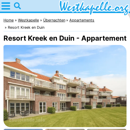
Home
Westkapelle
Home
Westkapelle
Übernachten
Appartements
Resort Kreek en Duin
Tipps
Resort Kreek en Duin - Appartement
Für
kindern
Übernachten
Appartements
-
Duinweg
-
Résidence
Campingplätze
Wijngaerde
Ferienhäuser