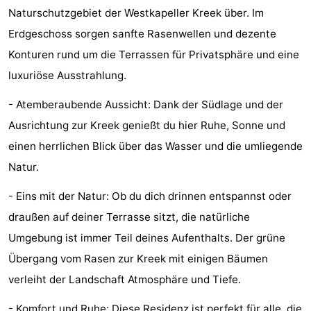
Naturschutzgebiet der Westkapeller Kreek über. Im
&
Natur
Erdgeschoss sorgen sanfte Rasenwellen und dezente
Städte
Führungen
Konturen rund um die Terrassen für Privatsphäre und eine
luxuriöse Ausstrahlung.
Sport
- Atemberaubende Aussicht: Dank der Südlage und der
-
Ausrichtung zur Kreek genießt du hier Ruhe, Sonne und
Schwimmbader
-
einen herrlichen Blick über das Wasser und die umliegende
Natur.
Radfahren
-
- Eins mit der Natur: Ob du dich drinnen entspannst oder
Wandern
-
draußen auf deiner Terrasse sitzt, die natürliche
Umgebung ist immer Teil deines Aufenthalts. Der grüne
Reiten
-
Übergang vom Rasen zur Kreek mit einigen Bäumen
Golfplatze
-
verleiht der Landschaft Atmosphäre und Tiefe.
Sportangeln
Essen
- Komfort und Ruhe: Diese Residenz ist perfekt für alle, die