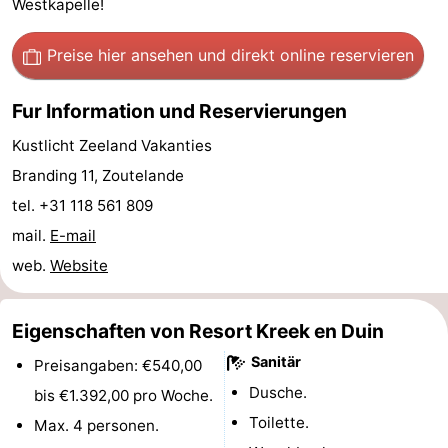
Westkapelle!
Schouwen-
Preise hier ansehen
und direkt online reservieren
Duiveland
-
Fur Information und Reservierungen
Renesse
-
Kustlicht Zeeland Vakanties
Brouwershaven
-
Branding 11, Zoutelande
tel. +31 118 561 809
Bruinisse
-
mail.
E-mail
Zierikzee
-
web.
Website
Natur
-
Eigenschaften von Resort Kreek en Duin
Oosterschelde
Burgh
-
Sanitär
Preisangaben: €540,00
Dusche.
Haamstede
Natur
Walcheren
bis €1.392,00 pro Woche.
Toilette.
Max. 4 personen.
Kop
-