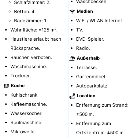
Waschbecken.
Schlafzimmer: 2.
van
Veere
-
Betten: 4.
Medien
Badezimmer: 1.
WiFi / WLAN Internet.
Schouwen
Natur
-
Wohnfläche: ±125 m².
TV.
Oranjezon
Oostkapelle
-
Haustiere erlaubt nach
DVD-Spieler.
Rücksprache.
Radio.
Natur
-
Rauchen verboten.
Außerhalb
de
Domburg
-
Waschmaschine.
Terrasse.
Trockner.
Gartenmöbel.
Mantelingen
Zoutelande
-
Küche
Autoparkplatz.
Natur
-
Kühlschrank.
Location
Kaffeemaschine.
Entfernung zum Strand:
Walcherse
Dishoek
-
Wasserkocher.
±500 m.
bos
Vlissingen
-
Spülmaschine.
Entfernung zum
Mikrowelle.
Ortszentrum: ±500 m.
Middelburg
Zeeuws-