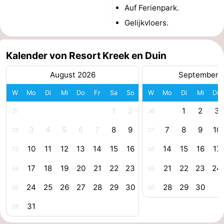
Auf Ferienpark.
Vlaanderen
-
Gelijkvloers.
Nieuwvliet
-
Kalender von Resort Kreek en Duin
Sluis
-
August 2026
September 
Cadzand
-
W
Mo
Di
Mi
Do
Fr
Sa
So
W
Mo
Di
Mi
Do
Natur
Wetter
1
2
1
2
3
31
36
3
4
5
6
7
8
9
7
8
9
10
Het
Kontakt
32
37
10
11
12
13
14
15
16
14
15
16
17
33
38
Zwin
17
18
19
20
21
22
23
21
22
23
24
34
39
24
25
26
27
28
29
30
28
29
30
35
40
31
36