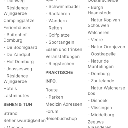
Oosterschelde
- Duinweg
- Schwimmbader
- Burgh
- Résidence
Haamstede
Wijngaerde
- Radfahren
- Natur Kop van
Campingplätze
- Wandern
Schouwen
Ferienhäuser
- Reiten
Walcheren
- Buitenhof
- Golfplatze
- Veere
Domburg
- Sportangeln
- Natur Oranjezon
- De Boomgaard
Essen und trinken
- Oostkapelle
- De Zandput
Veranstaltungen
- Natur de
- Hof Domburg
- Ringstechen
Mantelingen
- Joossesweg
PRAKTISCHE
- Domburg
- Résidence
- Zoutelande
INFO.
Wijngaerde
- Natur Walcherse
Hotels
Route
bos
Lastminutes
- Parken
- Dishoek
Medizin Adressen
SEHEN & TUN
- Vlissingen
Forum
Strand
- Middelburg
Reisebuchshop
Sehenswürdigkeiten
Zeeuws-
Vlaanderen
- Museen