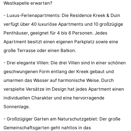
Westkapelle erwarten?
&
-
- Luxus-Ferienapartments: Die Residence Kreek & Duin
tun
Museen
-
verfügt über 40 luxuriöse Apartments und 10 großzügige
Penthäuser, geeignet für 4 bis 6 Personen. Jedes
Denkmäler
-
Apartment besitzt einen eigenen Parkplatz sowie eine
Leuchtturme
-
große Terrasse oder einen Balkon.
Aussichtspunkte
Attraktionen
- Drei elegante Villen: Die drei Villen sind in einer schönen
geschwungenen Form entlang der Kreek gebaut und
-
umarmen das Wasser auf harmonische Weise. Durch
Spielplätze
-
verspielte Versätze im Design hat jedes Apartment einen
individuellen Charakter und eine hervorragende
Indoor-
-
Sonnenlage.
Spielplätze
Bowling
Wellness-
- Großzügiger Garten am Naturschutzgebiet: Der große
Zentren
Dörfer
Gemeinschaftsgarten geht nahtlos in das