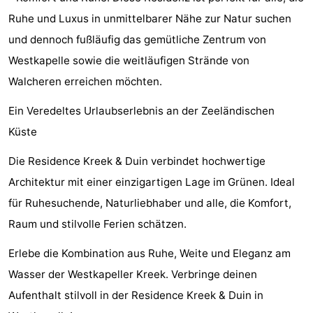
Ruhe und Luxus in unmittelbarer Nähe zur Natur suchen
und
Veranstaltungen
und dennoch fußläufig das gemütliche Zentrum von
trinken
Ringstechen
Westkapelle sowie die weitläufigen Strände von
Walcheren erreichen möchten.
Praktisch
Ein Veredeltes Urlaubserlebnis an der Zeeländischen
Forum
Küste
Route
Die Residence Kreek & Duin verbindet hochwertige
-
Architektur mit einer einzigartigen Lage im Grünen. Ideal
für Ruhesuchende, Naturliebhaber und alle, die Komfort,
Parken
Reisebuchshop
Raum und stilvolle Ferien schätzen.
Medizin
Erlebe die Kombination aus Ruhe, Weite und Eleganz am
Adressen
Region
Wasser der Westkapeller Kreek. Verbringe deinen
Aufenthalt stilvoll in der Residence Kreek & Duin in
Zeeland